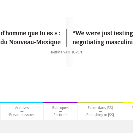
e d'homme que tu es » :
“We were just testing
n du Nouveau-Mexique
negotiating masculini
Bettina VAN HOVEN
Archives
Rubriques
Écrire dans JSSJ
Previous issues
Sections
Publishing in JSSJ