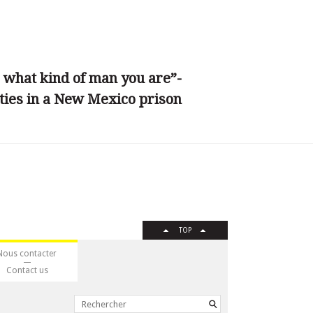
 what kind of man you are”-
ties in a New Mexico prison
TOP
Nous contacter
Contact us