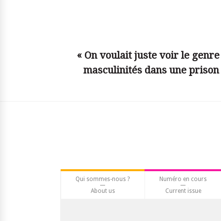
© simplyjs
« On voulait juste voir le genr
masculinités dans une priso
Qui sommes-nous ?
Numéro en cours
About us
Current issue