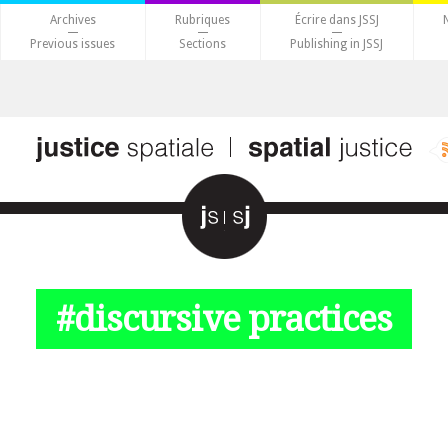
Archives
Rubriques
Écrire dans JSSJ
Previous issues
Sections
Publishing in JSSJ
#discursive practices