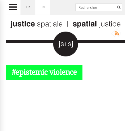
FR
EN
#epistemic violence
© simplyjs