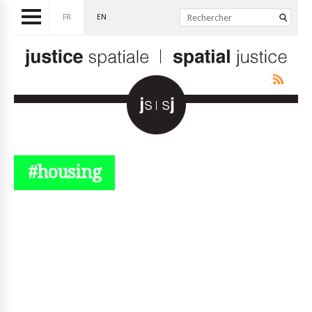
FR
EN
#housing
© simplyjs