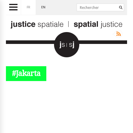
FR
EN
#Jakarta
© simplyjs