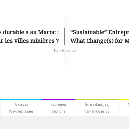
 durable » au Maroc :
“Sustainable” Entrep
 les villes minières ?
What Change(s) for M
Tarik Harroud
Archives
Rubriques
Écrire dans JSSJ
Previous issues
Sections
Publishing in JSSJ