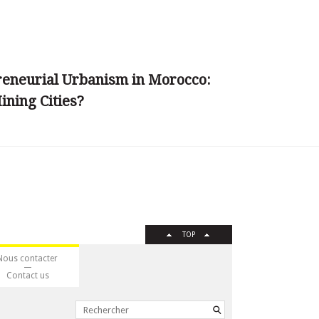
reneurial Urbanism in Morocco:
ining Cities?
TOP
Nous contacter
Contact us