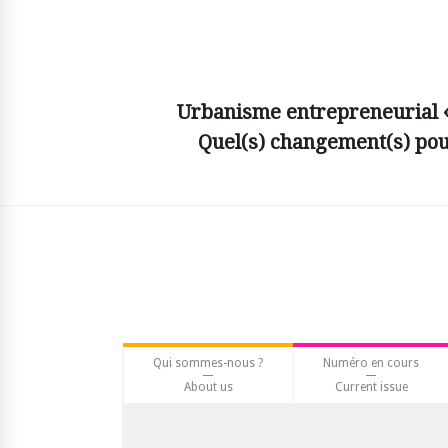
© simplyjs
Urbanisme entrepreneurial «
Quel(s) changement(s) pour
Qui sommes-nous ?
Numéro en cours
About us
Current issue