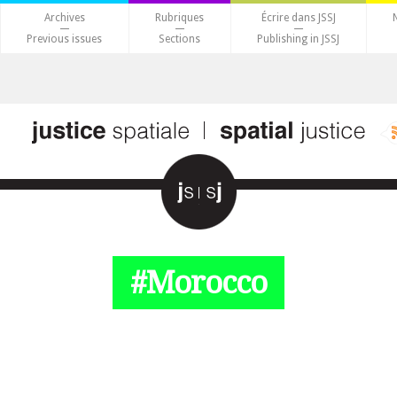
Archives
Rubriques
Écrire dans JSSJ
Previous issues
Sections
Publishing in JSSJ
#Morocco