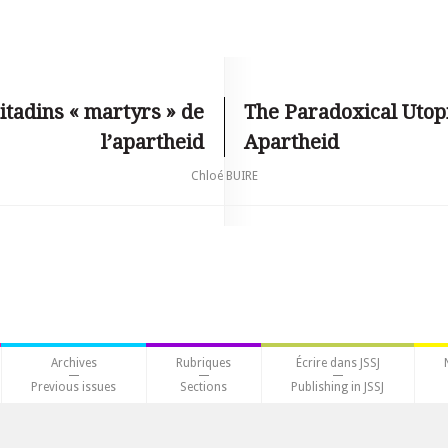
itadins « martyrs » de
The Paradoxical Utopi
l’apartheid
Apartheid
Chloé BUIRE
Archives
Rubriques
Écrire dans JSSJ
Previous issues
Sections
Publishing in JSSJ