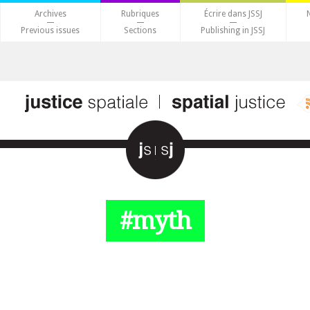
Archives
Rubriques
Écrire dans JSSJ
Previous issues
Sections
Publishing in JSSJ
#myth