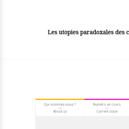
© simplyjs
Les utopies paradoxales des c
Qui sommes-nous ?
Numéro en cours
About us
Current issue