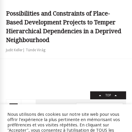
Possibilities and Constraints of Place-
Based Development Projects to Temper
Hierarchical Dependencies in a Deprived
Neighbourhood
Judit Keller| Tünde Virág
TOP
FR
EN
Nous utilisons des cookies sur notre site web pour vous
offrir l'expérience la plus pertinente en mémorisant vos
préférences et vos visites répétées. En cliquant sur
"Accepter", vous consentez à l'utilisation de TOUS les
Crédits
RSS
Plan du site