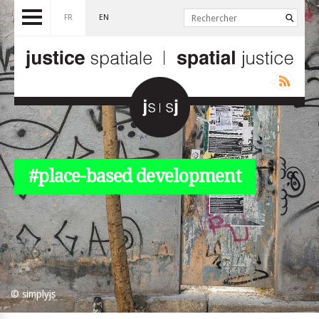
FR
EN
#place-based development
© simplyjs