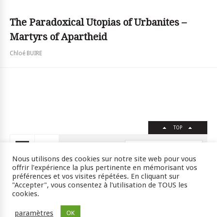
The Paradoxical Utopias of Urbanites –
Martyrs of Apartheid
Chloé BUIRE
TOP
FR
EN
Nous utilisons des cookies sur notre site web pour vous
offrir l'expérience la plus pertinente en mémorisant vos
préférences et vos visites répétées. En cliquant sur
"Accepter", vous consentez à l'utilisation de TOUS les
Crédits
RSS
Plan du site
cookies.
ISSN : 2105-0392 l © 2009 JSSJ
paramètres
OK