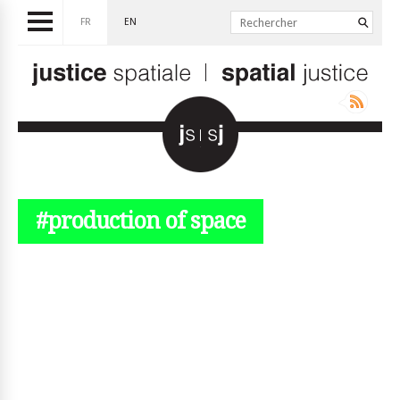
FR
EN
#production of space
© simplyjs