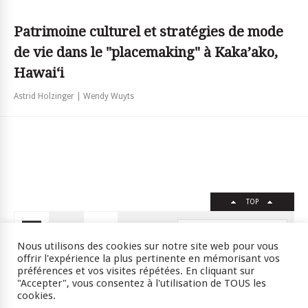
Patrimoine culturel et stratégies de mode
de vie dans le "placemaking" à Kaka’ako,
Hawai‘i
Astrid Holzinger | Wendy Wuyts
TOP
FR
EN
Nous utilisons des cookies sur notre site web pour vous
offrir l'expérience la plus pertinente en mémorisant vos
préférences et vos visites répétées. En cliquant sur
"Accepter", vous consentez à l'utilisation de TOUS les
Crédits
RSS
Plan du site
cookies.