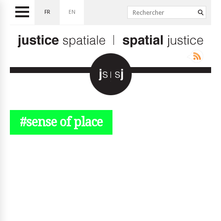
FR
EN
#sense of place
© simplyjs