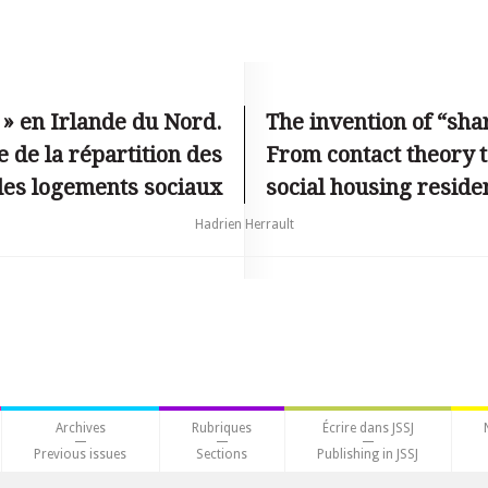
 » en Irlande du Nord.
The invention of “sha
e de la répartition des
From contact theory to
 des logements sociaux
social housing reside
Hadrien Herrault
Archives
Rubriques
Écrire dans JSSJ
Previous issues
Sections
Publishing in JSSJ