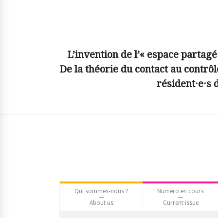
© simplyjs
L’invention de l’« espace partagé
De la théorie du contact au contrôl
résident·e·s
Qui sommes-nous ?
Numéro en cours
About us
Current issue