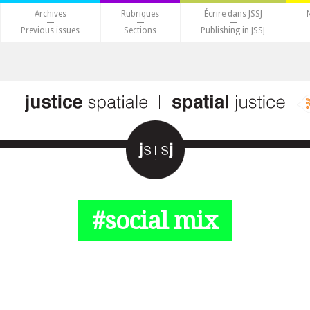
Archives
Rubriques
Écrire dans JSSJ
Previous issues
Sections
Publishing in JSSJ
#social mix