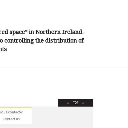
red space” in Northern Ireland.
 controlling the distribution of
nts
TOP
Nous contacter
Contact us