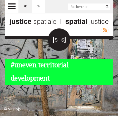
FR
EN
#uneven territorial
development
© simplyjs