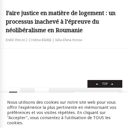
Faire justice en matière de logement : un
processus inachevé à l’épreuve du
néolibéralisme en Roumanie
Enikő Vincze | Cristina Bădiță | Iulia-Elena Hossu
TOP
FR
EN
Nous utilisons des cookies sur notre site web pour vous
offrir l'expérience la plus pertinente en mémorisant vos
préférences et vos visites répétées. En cliquant sur
"Accepter", vous consentez à l'utilisation de TOUS les
Crédits
RSS
Plan du site
cookies.