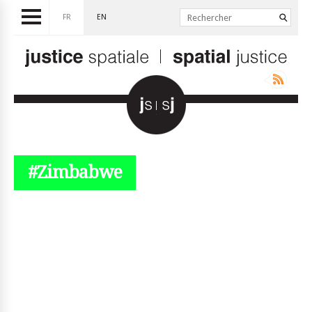
FR
EN
#Zimbabwe
© simplyjs