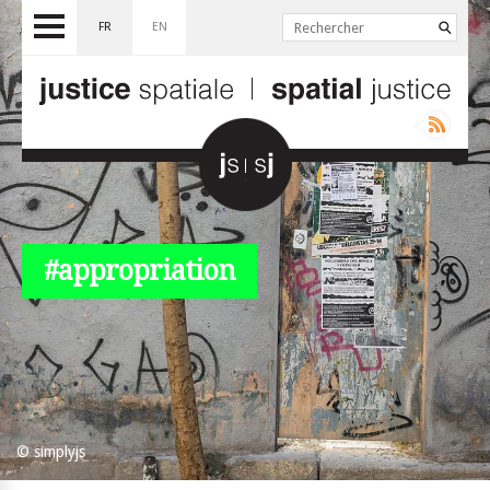
FR
EN
#appropriation
© simplyjs