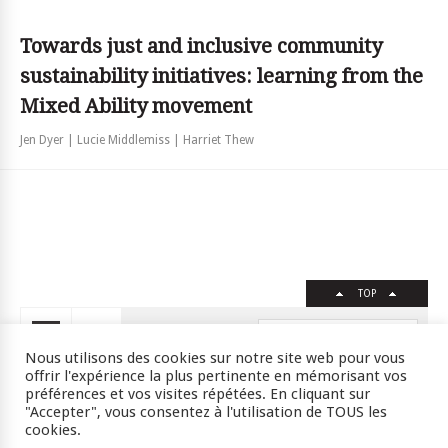
Towards just and inclusive community
sustainability initiatives: learning from the
Mixed Ability movement
Jen Dyer | Lucie Middlemiss | Harriet Thew
TOP
FR
EN
Nous utilisons des cookies sur notre site web pour vous
offrir l'expérience la plus pertinente en mémorisant vos
préférences et vos visites répétées. En cliquant sur
"Accepter", vous consentez à l'utilisation de TOUS les
Crédits
RSS
Plan du site
cookies.