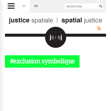
FR
EN
#exclusion symbolique
© simplyjs