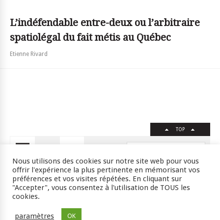
L’indéfendable entre-deux ou l’arbitraire
spatiolégal du fait métis au Québec
Etienne Rivard
TOP
FR
EN
Nous utilisons des cookies sur notre site web pour vous
offrir l'expérience la plus pertinente en mémorisant vos
préférences et vos visites répétées. En cliquant sur
"Accepter", vous consentez à l'utilisation de TOUS les
Crédits
RSS
Plan du site
cookies.
ISSN : 2105-0392 l © 2009 JSSJ
paramètres
OK