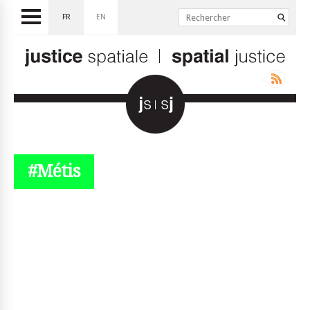
FR
EN
#Métis
© simplyjs