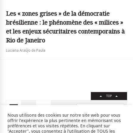
Les « zones grises » de la démocratie
brésilienne : le phénomène des « milices »
et les enjeux sécuritaires contemporains à
Rio de Janeiro
Luciana Araújo de Paula
TOP
FR
EN
Nous utilisons des cookies sur notre site web pour vous
offrir l'expérience la plus pertinente en mémorisant vos
préférences et vos visites répétées. En cliquant sur
"Accepter", vous consentez à l'utilisation de TOUS les
Crédits
RSS
Plan du site