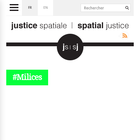
FR
EN
#Milices
© simplyjs