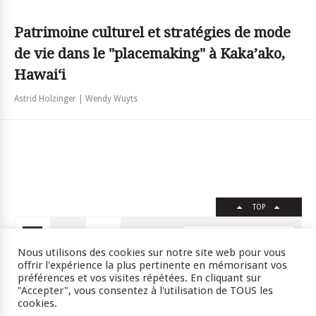
Patrimoine culturel et stratégies de mode
de vie dans le "placemaking" à Kaka’ako,
Hawai‘i
Astrid Holzinger | Wendy Wuyts
TOP
FR
EN
Nous utilisons des cookies sur notre site web pour vous
offrir l'expérience la plus pertinente en mémorisant vos
préférences et vos visites répétées. En cliquant sur
"Accepter", vous consentez à l'utilisation de TOUS les
Crédits
RSS
Plan du site
cookies.