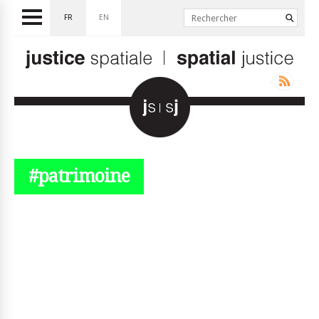
FR
EN
#patrimoine
© simplyjs