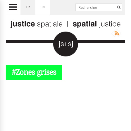
FR
EN
#Zones grises
© simplyjs