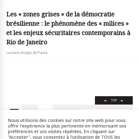
Les « zones grises » de la démocratie
brésilienne : le phénomène des « milices »
et les enjeux sécuritaires contemporains à
Rio de Janeiro
Luciana Araújo de Paula
TOP
FR
EN
Nous utilisons des cookies sur notre site web pour vous
offrir l'expérience la plus pertinente en mémorisant vos
préférences et vos visites répétées. En cliquant sur
"Accepter", vous consentez à l'utilisation de TOUS les
Crédits
RSS
Plan du site