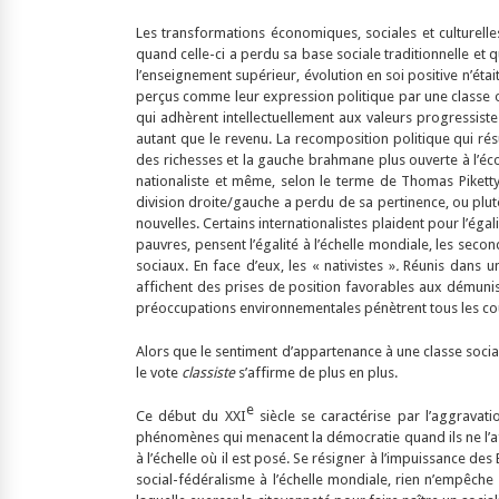
Les transformations économiques, sociales et culturelle
quand celle-ci a perdu sa base sociale traditionnelle et 
l’enseignement supérieur, évolution en soi positive n’étai
perçus comme leur expression politique par une classe 
qui adhèrent intellectuellement aux valeurs progressiste
autant que le revenu. La recomposition politique qui rés
des richesses et la gauche brahmane plus ouverte à l’éc
nationaliste et même, selon le terme de Thomas Piketty, 
division droite/gauche a perdu de sa pertinence, ou plut
nouvelles. Certains internationalistes plaident pour l’égal
pauvres, pensent l’égalité à l’échelle mondiale, les sec
sociaux. En face d’eux, les « nativistes »
.
Réunis dans un
affichent des prises de position favorables aux démunis… 
préoccupations environnementales pénètrent tous les cour
Alors que le sentiment d’appartenance à une classe social
le vote
classiste
s’affirme de plus en plus.
e
Ce début du XXI
siècle se caractérise par l’aggravati
phénomènes qui menacent la démocratie quand ils ne l’aff
à l’échelle où il est posé. Se résigner à l’impuissance de
social-fédéralisme à l’échelle mondiale, rien n’empêche