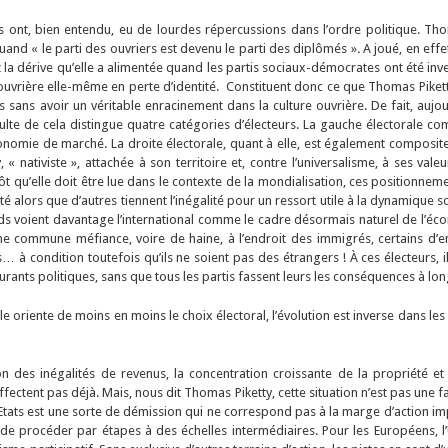
s ont, bien entendu, eu de lourdes répercussions dans l’ordre politique. Thom
quand « le parti des ouvriers est devenu le parti des diplômés »
.
A joué, en effe
t la dérive qu’elle a alimentée quand les partis sociaux-démocrates ont été inv
ouvrière elle-même en perte d’identité. Constituent donc ce que Thomas Pike
s sans avoir un véritable enracinement dans la culture ouvrière. De fait, auj
ulte de cela distingue quatre catégories d’électeurs. La gauche électorale co
onomie de marché. La droite électorale, quant à elle, est également composite
« nativiste », attachée à son territoire et, contre l’universalisme, à ses vale
ôt qu’elle doit être lue dans le contexte de la mondialisation, ces position
ité alors que d’autres tiennent l’inégalité pour un ressort utile à la dynamique s
onds voient davantage l’international comme le cadre désormais naturel de l’éc
e commune méfiance, voire de haine, à l’endroit des immigrés, certains d’e
à condition toutefois qu’ils ne soient pas des étrangers ! À ces électeurs, il
ants politiques, sans que tous les partis fassent leurs les conséquences à lo
e oriente de moins en moins le choix électoral, l’évolution est inverse dans le
on des inégalités de revenus, la concentration croissante de la propriété et
ectent pas déjà. Mais, nous dit Thomas Piketty, cette situation n’est pas une 
s Etats est une sorte de démission qui ne correspond pas à la marge d’action impor
 de procéder par étapes à des échelles intermédiaires. Pour les Européens, l