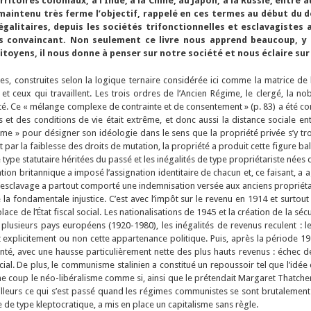
itoires coloniaux, à l’Inde, à la Chine, au Japon, à la Russie, entre a
aintenu très ferme l’objectif, rappelé en ces termes au début du de
galitaires, depuis les sociétés trifonctionnelles et esclavagistes 
s convaincant. Non seulement ce livre nous apprend beaucoup, y c
toyens, il nous donne à penser sur notre société et nous éclaire sur 
s, construites selon la logique ternaire considérée ici comme la matrice de l’
 ceux qui travaillent. Les trois ordres de l’Ancien Régime, le clergé, la nobl
lité. Ce « mélange complexe de contrainte et de consentement » (p. 83) a été co
unes et des conditions de vie était extrême, et donc aussi la distance sociale
isme » pour désigner son idéologie dans le sens que la propriété privée s’y t
par la faiblesse des droits de mutation, la propriété a produit cette figure bal
e type statutaire héritées du passé et les inégalités de type propriétariste nées 
sation britannique a imposé l’assignation identitaire de chacun et, ce faisant, 
e l’esclavage a partout comporté une indemnisation versée aux anciens propriéta
 la fondamentale injustice. C’est avec l’impôt sur le revenu en 1914 et surtout
place de l’État fiscal social. Les nationalisations de 1945 et la création de la s
lusieurs pays européens (1920-1980), les inégalités de revenus reculent : le
t explicitement ou non cette appartenance politique. Puis, après la période 1
té, avec une hausse particulièrement nette des plus hauts revenus : échec de
social. De plus, le communisme stalinien a constitué un repoussoir tel que l’idé
oup le néo-libéralisme comme si, ainsi que le prétendait Margaret Thatcher, il 
d’ailleurs ce qui s’est passé quand les régimes communistes se sont brutalemen
e de type kleptocratique, a mis en place un capitalisme sans règle.