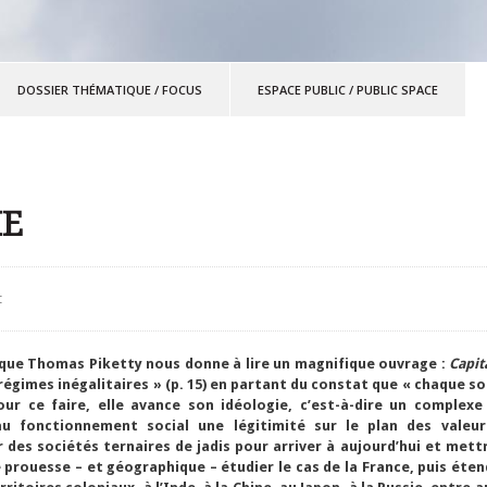
DOSSIER THÉMATIQUE
/
FOCUS
ESPACE PUBLIC
/
PUBLIC SPACE
IE
t
 que Thomas Piketty nous donne à lire un magnifique ouvrage :
Capit
s régimes inégalitaires » (p. 15) en partant du constat que « chaque 
pour ce faire, elle avance son idéologie, c’est-à-dire un complexe
au fonctionnement social une légitimité sur le plan des valeur
 des sociétés ternaires de jadis pour arriver à aujourd’hui et mett
prouesse – et géographique – étudier le cas de la France, puis étend