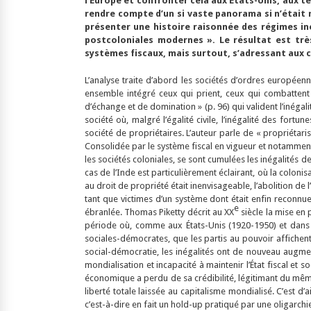
l’Europe et confronter cela aux États-Unis, aux terr
rendre compte d’un si vaste panorama si n’était m
présenter une histoire raisonnée des régimes iné
postcoloniales modernes ». Le résultat est trè
systèmes fiscaux, mais surtout, s’adressant aux ci
L’analyse traite d’abord les sociétés d’ordres européenne
ensemble intégré ceux qui prient, ceux qui combattent et
d’échange et de domination » (p. 96) qui valident l’inéga
société où, malgré l’égalité civile, l’inégalité des fort
société de propriétaires. L’auteur parle de « propriétar
Consolidée par le système fiscal en vigueur et notamment 
les sociétés coloniales, se sont cumulées les inégalités d
cas de l’Inde est particulièrement éclairant, où la coloni
au droit de propriété était inenvisageable, l’abolition d
tant que victimes d’un système dont était enfin reconnue
e
ébranlée. Thomas Piketty décrit au XX
siècle la mise en 
période où, comme aux États-Unis (1920-1950) et dans p
sociales-démocrates, que les partis au pouvoir affichen
social-démocratie, les inégalités ont de nouveau augmen
mondialisation et incapacité à maintenir l’État fiscal et 
économique a perdu de sa crédibilité, légitimant du même c
liberté totale laissée au capitalisme mondialisé. C’est 
c’est-à-dire en fait un hold-up pratiqué par une oligarchi