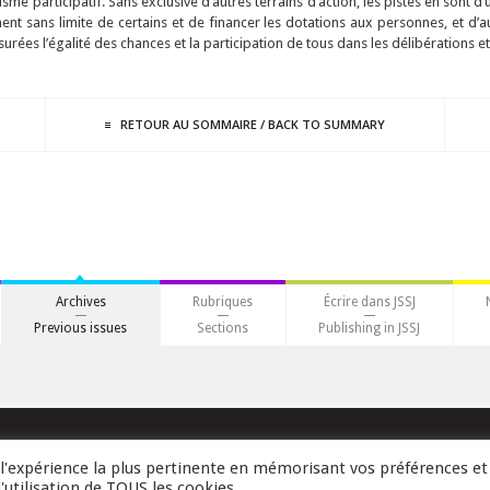
isme participatif. Sans exclusive d’autres terrains d’action, les pistes en sont d’
ment sans limite de certains et de financer les dotations aux personnes, et d’a
urées l’égalité des chances et la participation de tous dans les délibérations et
RETOUR AU
SOMMAIRE
/
BACK TO
SUMMARY
Archives
Rubriques
Écrire dans JSSJ
Previous issues
Sections
Publishing in JSSJ
r l'expérience la plus pertinente en mémorisant vos préférences et
'utilisation de TOUS les cookies.