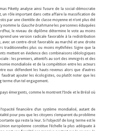
as Piketty analyse ainsi l’usure de la social-démocratie
t, un rôle important dans cette affaire la massification de
estis par une clientèle de classe moyenne et n’ont plus été
tty nomme la
Gauche brahmane
les personnes éduquées
ourd’hui, le niveau de diplôme détermine le vote au moins
mprend une version radicale favorable à la redistribution
, avec un centre-droit favorable au marché et une droite
urs traditionnelles plus ou moins mythifiées Signe que la
nements mettent en évidence des combinaisons idéologiques
ociale : les premiers, attentifs au sort des immigrés et des
onomie mondialisée et de la compétition entre les acteurs
ntre eux défendent les hauts revenus alors que d’autres
 faudrait ajouter les écologistes, ou plutôt noter que les
ng terme d’un tel engagement.
s pays émergents, comme le montrent l’Inde et le Brésil où
 l’opacité financière d’un système mondialisé, autant de
fatalité pour peu que les citoyens s’emparent du problème
tante qui reste la leur. Si l’objectif de long terme est le
’Union européenne constitue l’échelle la plus adéquate à