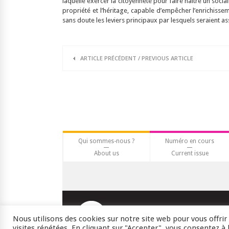
laquelle exercer la citoyenneté pour faire naître un social
propriété et l’héritage, capable d’empêcher l’enrichisse
sans doute les leviers principaux par lesquels seraient ass
ARTICLE
PRÉCÉDENT
/
PREVIOUS
ARTICLE
Qui sommes-nous ?
Numéro en cours
About us
Current issue
Nous utilisons des cookies sur notre site web pour vous offri
Crédits
RSS
Plan du site
visites répétées. En cliquant sur "Accepter", vous consentez à l