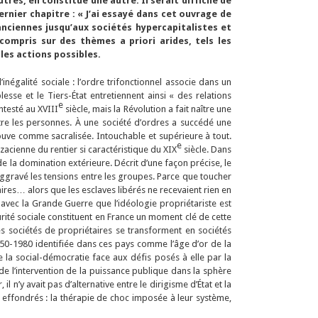
utres, en constitue une autre. Il serait difficile de
rnier chapitre : « J’ai essayé dans cet ouvrage de
anciennes jusqu’aux sociétés hypercapitalistes et
ompris sur des thèmes a priori arides, tels les
les actions possibles.
inégalité sociale : l’ordre trifonctionnel associe dans un
esse et le Tiers-État entretiennent ainsi « des relations
e
ntesté au XVIII
siècle, mais la Révolution a fait naître une
 entre les personnes. À une société d’ordres a succédé une
rouve comme sacralisée. Intouchable et supérieure à tout.
e
zacienne du rentier si caractéristique du XIX
siècle. Dans
de la domination extérieure. Décrit d’une façon précise, le
a aggravé les tensions entre les groupes. Parce que toucher
ires… alors que les esclaves libérés ne recevaient rien en
 avec la Grande Guerre que l’idéologie propriétariste est
écurité sociale constituent en France un moment clé de cette
s sociétés de propriétaires se transforment en sociétés
950-1980 identifiée dans ces pays comme l’âge d’or de la
 la social-démocratie face aux défis posés à elle par la
e de l’intervention de la puissance publique dans la sphère
n’y avait pas d’alternative entre le dirigisme d’État et la
t effondrés : la thérapie de choc imposée à leur système,