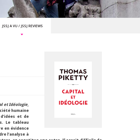
JSSJ A VU
/
JSSJ REVIEWS
al et Idéologie
,
société humaine
 d’idées et de
s. Le tableau
re en évidence
re l’analyse à