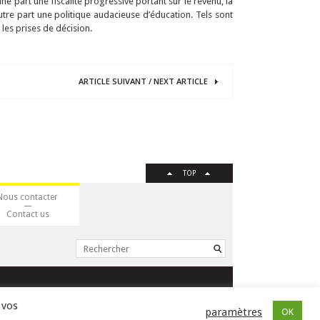
une part une fiscalité progressive portant sur le revenu, la
utre part une politique audacieuse d’éducation. Tels sont
 les prises de décision.
ARTICLE
SUIVANT
/
NEXT
ARTICLE
TOP
Nous contacter
Contact us
ISSN : 2105-0392 l © 2009 JSSJ
 vos
paramètres
OK