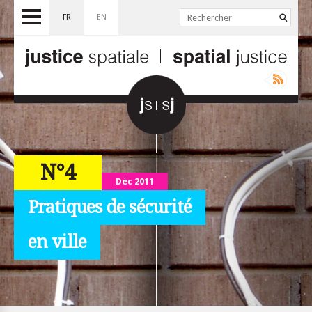
FR
EN
N°4
Déc 2011
Pratiques de sécurité
en ville