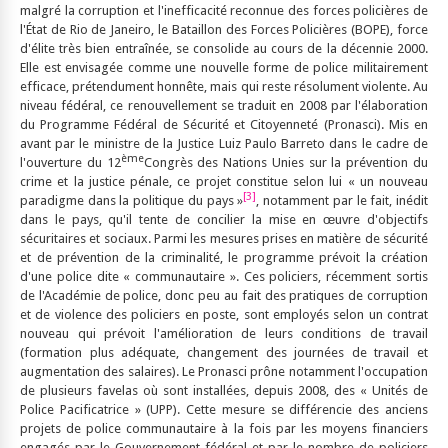
malgré la corruption et l'inefficacité reconnue des forces policières de
l'État de Rio de Janeiro, le Bataillon des Forces Policières (BOPE), force
d'élite très bien entraînée, se consolide au cours de la décennie 2000.
Elle est envisagée comme une nouvelle forme de police militairement
efficace, prétendument honnête, mais qui reste résolument violente. Au
niveau fédéral, ce renouvellement se traduit en 2008 par l'élaboration
du Programme Fédéral de Sécurité et Citoyenneté (Pronasci). Mis en
avant par le ministre de la Justice Luiz Paulo Barreto dans le cadre de
ème
l'ouverture du 12
Congrès des Nations Unies sur la prévention du
crime et la justice pénale, ce projet constitue selon lui « un nouveau
[3]
paradigme dans la politique du pays »
, notamment par le fait, inédit
dans le pays, qu'il tente de concilier la mise en œuvre d'objectifs
sécuritaires et sociaux. Parmi les mesures prises en matière de sécurité
et de prévention de la criminalité, le programme prévoit la création
d'une police dite « communautaire ». Ces policiers, récemment sortis
de l'Académie de police, donc peu au fait des pratiques de corruption
et de violence des policiers en poste, sont employés selon un contrat
nouveau qui prévoit l'amélioration de leurs conditions de travail
(formation plus adéquate, changement des journées de travail et
augmentation des salaires). Le Pronasci prône notamment l'occupation
de plusieurs favelas où sont installées, depuis 2008, des « Unités de
Police Pacificatrice » (UPP). Cette mesure se différencie des anciens
projets de police communautaire à la fois par les moyens financiers
engagés par le Gouvernement fédéral et par le nombre de policiers