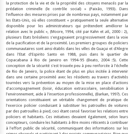
la protection de la vie et de la propriété des citoyens menacés par la
prédation criminelle (le contrôle social) » (Paixão, 1993). Dans
l'influence des mesures prises par de nombreux pays, notamment par
les Etats-Unis, où elles constituent « pratiquement la seule alternative
disponible pour les administrateurs qui prétendent améliorer la
relation avec le public », (Moore, 1994, cité par Kahn et
ali
., 2000 : 2),
plusieurs Etats brésiliens s'engageaient progressivement dans la voie
de la pacification et de la proximité. Les premiers groupes de policiers
communautaires sont ainsi établis dans les villes de Guaçui et d'Alegre
dans l'Etat d'Espirito Santo en 1988, puis dans le quartier de
Copacabana à Rio de Janeiro en 1994-95 (Beato, 2004 :5). Cette
conception de la sécurité s'est trouvée peu à peu renforcée à l'échelle
de Rio de Janeiro, la police étant de plus en plus incitée à intervenir
dans une certaine proximité avec les résidents au travers d'activités
tournées vers la prévention au moyen de la mise en place d'actions
d'accompagnement (loisir, éducation extrascolaire, sensibilisation à
l'environnement, aide à l'insertion professionnelle), (Barkan, 1997). Ces
orientations constituaient un véritable changement de pratique de
l'exercice policier conduisant à substituer les patrouilles de voitures
par des patrouilles à pied, ceci étant censé favoriser les relations entre
policiers et habitants. Ces initiatives devaient également, selon leurs
concepteurs, conduire les habitants à être moins réticents à contribuer
à l'effort public de sécurité, communiquant des informations sur les
crimes observés et participant à des projets communautaires. Bien que