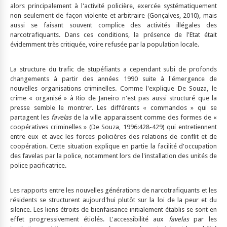
alors principalement à l'activité policière, exercée systématiquement
non seulement de façon violente et arbitraire (Gonçalves, 2010), mais
aussi se faisant souvent complice des activités illégales des
narcotrafiquants. Dans ces conditions, la présence de l'Etat était
évidemment très critiquée, voire refusée par la population locale.
La structure du trafic de stupéfiants a cependant subi de profonds
changements à partir des années 1990 suite à l'émergence de
nouvelles organisations criminelles. Comme l'explique De Souza, le
crime « organisé » à Rio de Janeiro n'est pas aussi structuré que la
presse semble le montrer. Les différents « commandos » qui se
partagent les
favelas
de la ville apparaissent comme des formes de «
coopératives criminelles » (De Souza, 1996:428-429) qui entretiennent
entre eux et avec les forces policières des relations de conflit et de
coopération. Cette situation explique en partie la facilité d'occupation
des favelas par la police, notamment lors de l'installation des unités de
police pacificatrice.
Les rapports entre les nouvelles générations de narcotrafiquants et les
résidents se structurent aujourd'hui plutôt sur la loi de la peur et du
silence. Les liens étroits de bienfaisance initialement établis se sont en
effet progressivement étiolés. L'accessibilité aux
favelas
par les