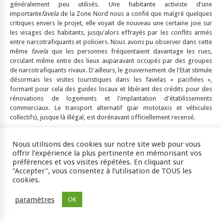
généralement peu utilisés. Une habitante activiste d'une
importante
favela
de la Zone Nord nous a confié que malgré quelques
critiques envers le projet, elle voyait de nouveau une certaine joie sur
les visages des habitants, jusqu'alors effrayés par les conflits armés
entre narcotrafiquants et policiers. Nous avons pu observer dans cette
même
favela
que les personnes fréquentaient davantage les rues,
circulant même entre des lieux auparavant occupés par des groupes
de narcotrafiquants rivaux. D'ailleurs, le gouvernement de l'Etat stimule
désormais les visites touristiques dans les favelas « pacifiées »,
formant pour cela des guides locaux et libérant des crédits pour des
rénovations de logements et l'implantation d'établissements
commerciaux. Le transport alternatif (par mototaxis et véhicules
collectifs), jusque là illégal, est dorénavant officiellement recensé.
Ce sentiment de sécurité semble partagé par les habitants des
Nous utilisons des cookies sur notre site web pour vous
quartiers environnants qui voient le narcotrafic comme le grand
offrir l'expérience la plus pertinente en mémorisant vos
responsable de la violence urbaine. Il est facilement perceptible dans
préférences et vos visites répétées. En cliquant sur
le quartir de Tijuca, qui a vu l´augmentation du nombre de clients
"Accepter", vous consentez à l'utilisation de TOUS les
cookies.
fréquentant les bars et restaurants. On observe également une
valorisation exponentielle du prix de l'immobilier dans et en dehors
des
favelas
. Selon le directeur exécutif du Syndicat des Industries de la
paramètres
OK
Construction Civile de Rio de Janeiro, la présence des UPP ouvre de
nouveaux espaces pour le marché immobilier, notamment dans des