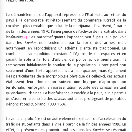
l'agglomération.
Le démantèlement de l'appareil répressif de l'Etat suite au retour du
pays à la démocratie et l'établissement du commerce lucratif de la
cocaïne - plus rentable que celui de la marijuana - favorisent, à partir
de la fin des années 1970, l'émergence de l'activité de narcotrafic dans
les
favelas
[7]
. Les narcotrafiquants imposent peu à peu leur pouvoir
dans les
favelas
non seulement par la force des armes, mais
notamment en reproduisant un schéma clientéliste traditionnel. En
comblant le vide politique existant à l'égard de ces espaces et en
jouant le rôle à la fois d'arbitre, de police et de bienfaiteur, ils
remportent initialement le soutien de la population. Tirant parti non
seulement d'une forte appartenance à leur quartier, mais également
des particularités de la morphologie physique de celles-ci, ces acteurs
établissent leur domination suivant une logique d'appropriation
territoriale, renforçant la représentation sociale des
favelas
en tant
qu'enclaves urbaines. La bienfaisance, associée à la peur, leur a permis
de s'assurer le contrôle des
favelas
tout en se protégeant de possibles
dénonciations (Goirand, 1999 :160).
La violence policière est un autre élément explicatif de l'accélération du
trafic de stupéfiants dans la ville à partir de la fin des années 1980. En
effet, la présence des pouvoirs publics dans les
favelas
se résumait