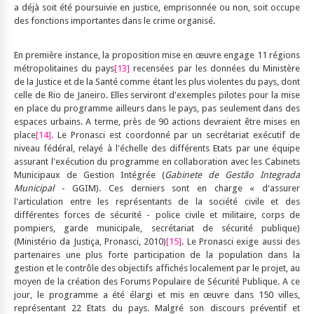
a déjà soit été poursuivie en justice, emprisonnée ou non, soit occupe
des fonctions importantes dans le crime organisé.
En première instance, la proposition mise en œuvre engage 11 régions
métropolitaines du pays
[13]
recensées par les données du Ministère
de la Justice et de la Santé comme étant les plus violentes du pays, dont
celle de Rio de Janeiro. Elles serviront d'exemples pilotes pour la mise
en place du programme ailleurs dans le pays, pas seulement dans des
espaces urbains. A terme, près de 90 actions devraient être mises en
place
[14]
. Le Pronasci est coordonné par un secrétariat exécutif de
niveau fédéral, relayé à l'échelle des différents Etats par une équipe
assurant l'exécution du programme en collaboration avec les Cabinets
Municipaux de Gestion Intégrée (
Gabinete de Gestão Integrada
Municipal
- GGIM). Ces derniers sont en charge « d'assurer
l'articulation entre les représentants de la société civile et des
différentes forces de sécurité - police civile et militaire, corps de
pompiers, garde municipale, secrétariat de sécurité publique)
(Ministério da Justiça, Pronasci, 2010)
[15]
. Le Pronasci exige aussi des
partenaires une plus forte participation de la population dans la
gestion et le contrôle des objectifs affichés localement par le projet, au
moyen de la création des Forums Populaire de Sécurité Publique. A ce
jour, le programme a été élargi et mis en œuvre dans 150 villes,
représentant 22 Etats du pays. Malgré son discours préventif et