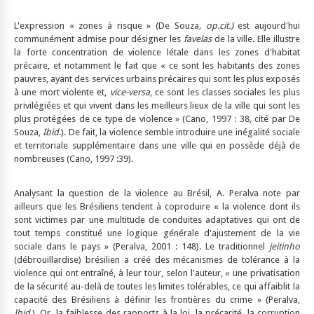
L'expression « zones à risque » (De Souza
, op.cit.)
est aujourd'hui
communément admise pour désigner les
favelas
de la ville. Elle illustre
la forte concentration de violence létale dans les zones d'habitat
précaire, et notamment le fait que « ce sont les habitants des zones
pauvres, ayant des services urbains précaires qui sont les plus exposés
à une mort violente et,
vice-versa
, ce sont les classes sociales les plus
privilégiées et qui vivent dans les meilleurs lieux de la ville qui sont les
plus protégées de ce type de violence » (Cano, 1997 : 38, cité par De
Souza,
Ibid
.). De fait, la violence semble introduire une inégalité sociale
et territoriale supplémentaire dans une ville qui en possède déjà de
nombreuses (Cano, 1997 :39).
Analysant la question de la violence au Brésil, A. Peralva note par
ailleurs que les Brésiliens tendent à coproduire « la violence dont ils
sont victimes par une multitude de conduites adaptatives qui ont de
tout temps constitué une logique générale d'ajustement de la vie
sociale dans le pays » (Peralva, 2001 : 148). Le traditionnel
jeitinho
(débrouillardise) brésilien a créé des mécanismes de tolérance à la
violence qui ont entraîné, à leur tour, selon l'auteur, « une privatisation
de la sécurité au-delà de toutes les limites tolérables, ce qui affaiblit la
capacité des Brésiliens à définir les frontières du crime » (Peralva,
Ibid.
). Or, la faiblesse des rapports à la loi, la précarité, la corruption