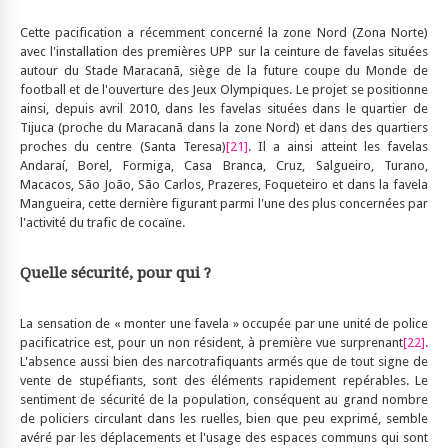
Cette pacification a récemment concerné la zone Nord (Zona Norte)
avec l'installation des premières UPP sur la ceinture de favelas situées
autour du Stade Maracanã, siège de la future coupe du Monde de
football et de l'ouverture des Jeux Olympiques. Le projet se positionne
ainsi, depuis avril 2010, dans les favelas situées dans le quartier de
Tijuca (proche du Maracanã dans la zone Nord) et dans des quartiers
proches du centre (Santa Teresa)
[21]
. Il a ainsi atteint les favelas
Andaraí, Borel, Formiga, Casa Branca, Cruz, Salgueiro, Turano,
Macacos, São João, São Carlos, Prazeres, Foqueteiro et dans la favela
Mangueira, cette dernière figurant parmi l'une des plus concernées par
l'activité du trafic de cocaïne.
Quelle sécurité, pour qui ?
La sensation de « monter une favela » occupée par une unité de police
pacificatrice est, pour un non résident, à première vue surprenant
[22]
.
L'absence aussi bien des narcotrafiquants armés que de tout signe de
vente de stupéfiants, sont des éléments rapidement repérables. Le
sentiment de sécurité de la population, conséquent au grand nombre
de policiers circulant dans les ruelles, bien que peu exprimé, semble
avéré par les déplacements et l'usage des espaces communs qui sont