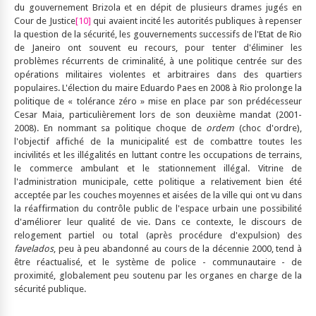
du gouvernement Brizola et en dépit de plusieurs drames jugés en
Cour de Justice
[10]
qui avaient incité les autorités publiques à repenser
la question de la sécurité, les gouvernements successifs de l'Etat de Rio
de Janeiro ont souvent eu recours, pour tenter d'éliminer les
problèmes récurrents de criminalité, à une politique centrée sur des
opérations militaires violentes et arbitraires dans des quartiers
populaires. L'élection du maire Eduardo Paes en 2008 à Rio prolonge la
politique de « tolérance zéro » mise en place par son prédécesseur
Cesar Maia, particulièrement lors de son deuxième mandat (2001-
2008). En nommant sa politique choque de
ordem
(choc d'ordre),
l'objectif affiché de la municipalité est de combattre toutes les
incivilités et les illégalités en luttant contre les occupations de terrains,
le commerce ambulant et le stationnement illégal. Vitrine de
l'administration municipale, cette politique a relativement bien été
acceptée par les couches moyennes et aisées de la ville qui ont vu dans
la réaffirmation du contrôle public de l'espace urbain une possibilité
d'améliorer leur qualité de vie. Dans ce contexte, le discours de
relogement partiel ou total (après procédure d'expulsion) des
favelados
, peu à peu abandonné au cours de la décennie 2000, tend à
être réactualisé, et le système de police - communautaire - de
proximité, globalement peu soutenu par les organes en charge de la
sécurité publique.