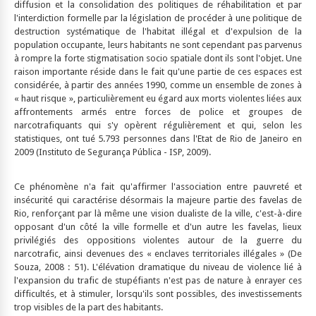
diffusion et la consolidation des politiques de réhabilitation et par
l'interdiction formelle par la législation de procéder à une politique de
destruction systématique de l'habitat illégal et d'expulsion de la
population occupante, leurs habitants ne sont cependant pas parvenus
à rompre la forte stigmatisation socio spatiale dont ils sont l'objet. Une
raison importante réside dans le fait qu'une partie de ces espaces est
considérée, à partir des années 1990, comme un ensemble de zones à
« haut risque », particulièrement eu égard aux morts violentes liées aux
affrontements armés entre forces de police et groupes de
narcotrafiquants qui s'y opèrent régulièrement et qui, selon les
statistiques, ont tué 5.793 personnes dans l'Etat de Rio de Janeiro en
2009 (Instituto de Segurança Pública - ISP, 2009).
Ce phénomène n'a fait qu'affirmer l'association entre pauvreté et
insécurité qui caractérise désormais la majeure partie des favelas de
Rio, renforçant par là même une vision dualiste de la ville, c'est-à-dire
opposant d'un côté la ville formelle et d'un autre les favelas, lieux
privilégiés des oppositions violentes autour de la guerre du
narcotrafic, ainsi devenues des « enclaves territoriales illégales » (De
Souza, 2008 : 51). L'élévation dramatique du niveau de violence lié à
l'expansion du trafic de stupéfiants n'est pas de nature à enrayer ces
difficultés, et à stimuler, lorsqu'ils sont possibles, des investissements
trop visibles de la part des habitants.