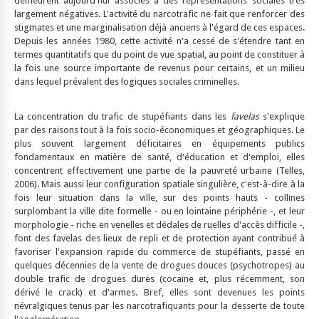
demeurent aujourd'hui associés à des représentations sociales très
largement négatives. L'activité du narcotrafic ne fait que renforcer des
stigmates et une marginalisation déjà anciens à l'égard de ces espaces.
Depuis les années 1980, cette activité n'a cessé de s'étendre tant en
termes quantitatifs que du point de vue spatial, au point de constituer à
la fois une source importante de revenus pour certains, et un milieu
dans lequel prévalent des logiques sociales criminelles.
La concentration du trafic de stupéfiants dans les
favelas
s'explique
par des raisons tout à la fois socio-économiques et géographiques. Le
plus souvent largement déficitaires en équipements publics
fondamentaux en matière de santé, d'éducation et d'emploi, elles
concentrent effectivement une partie de la pauvreté urbaine (Telles,
2006). Mais aussi leur configuration spatiale singulière, c'est-à-dire à la
fois leur situation dans la ville, sur des points hauts - collines
surplombant la ville dite formelle - ou en lointaine périphérie -, et leur
morphologie - riche en venelles et dédales de ruelles d'accès difficile -,
font des favelas des lieux de repli et de protection ayant contribué à
favoriser l'expansion rapide du commerce de stupéfiants, passé en
quelques décennies de la vente de drogues douces (psychotropes) au
double trafic de drogues dures (cocaïne et, plus récemment, son
dérivé le crack) et d'armes. Bref, elles sont devenues les points
névralgiques tenus par les narcotrafiquants pour la desserte de toute