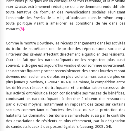
institutions publiques est en conséquence très restreinte, et la mobilité
inter-
favelas
extrêmement réduite, ce qui a évidemment rendu difficile
toute tentative de formuler des revendications sociales réunissant
l'ensemble des
favelas
de la ville, affaiblissant dans le même temps
toute politique visant à améliorer les conditions de vie dans ces
espaces
[8]
.
Comme le montre Dowdney, les récents changements dans les activités
du trafic de stupéfiants ont de profondes répercussions sociales à
l'intérieur des
favelas
, affectant directement le quotidien des résidents.
Outre le fait que les narcotrafiquants ne les respectent plus aussi
souvent, la drogue est aujourd'hui vendue et consommée ouvertement.
Les narcotrafiquants portent ostensiblement des armes lourdes et sont
devenus non seulement de plus en plus violents mais aussi de plus en
plus jeunes (Dowdney, C-2004 : 36-40). De même, la compétition entre
les différents réseaux de trafiquants et la militarisation excessive de
leur activité ont réduit de façon considérable ses marges de bénéfices,
conduisant les narcotrafiquants à chercher à obtenir des ressources
par d'autres moyens, notamment en imposant des taxes sur certains
secteurs commerciaux et fonciers des lieux, ou sur la protection des
habitants. La domination territoriale se manifeste aussi par le contrôle
des associations de résidents et, plus récemment, par la désignation
de candidats locaux à des postes législatifs (Lessing, 2008 : 54).