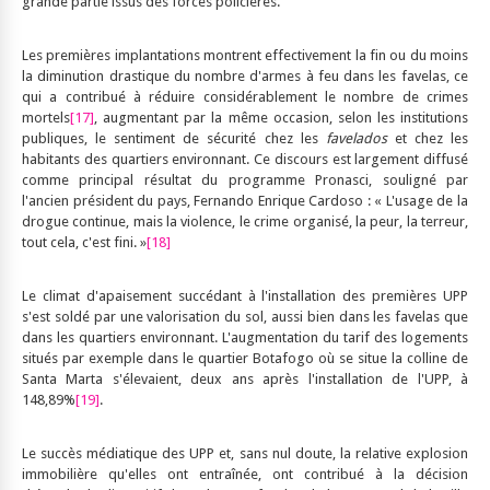
grande partie issus des forces policières.
Les premières implantations montrent effectivement la fin ou du moins
la diminution drastique du nombre d'armes à feu dans les favelas, ce
qui a contribué à réduire considérablement le nombre de crimes
mortels
[17]
, augmentant par la même occasion, selon les institutions
publiques, le sentiment de sécurité chez les
favelados
et chez les
habitants des quartiers environnant. Ce discours est largement diffusé
comme principal résultat du programme Pronasci, souligné par
l'ancien président du pays, Fernando Enrique Cardoso : « L'usage de la
drogue continue, mais la violence, le crime organisé, la peur, la terreur,
tout cela, c'est fini. »
[18]
Le climat d'apaisement succédant à l'installation des premières UPP
s'est soldé par une valorisation du sol, aussi bien dans les favelas que
dans les quartiers environnant. L'augmentation du tarif des logements
situés par exemple dans le quartier Botafogo où se situe la colline de
Santa Marta s'élevaient, deux ans après l'installation de l'UPP, à
148,89%
[19]
.
Le succès médiatique des UPP et, sans nul doute, la relative explosion
immobilière qu'elles ont entraînée, ont contribué à la décision