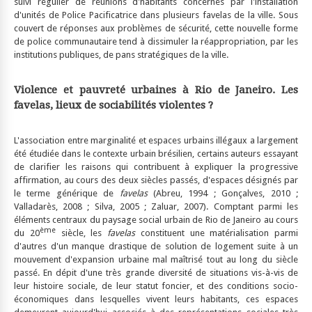
suivi régulier de réunions d'habitants concernés par l'installation
d'unités de Police Pacificatrice dans plusieurs favelas de la ville. Sous
couvert de réponses aux problèmes de sécurité, cette nouvelle forme
de police communautaire tend à dissimuler la réappropriation, par les
institutions publiques, de pans stratégiques de la ville.
Violence et pauvreté urbaines à Rio de Janeiro. Les
favelas, lieux de sociabilités violentes ?
L'association entre marginalité et espaces urbains illégaux a largement
été étudiée dans le contexte urbain brésilien, certains auteurs essayant
de clarifier les raisons qui contribuent à expliquer la progressive
affirmation, au cours des deux siècles passés, d'espaces désignés par
le terme générique de
favelas
(Abreu, 1994 ; Gonçalves, 2010 ;
Valladarès, 2008 ; Silva, 2005 ; Zaluar, 2007). Comptant parmi les
éléments centraux du paysage social urbain de Rio de Janeiro au cours
ème
du 20
siècle, les
favelas
constituent une matérialisation parmi
d'autres d'un manque drastique de solution de logement suite à un
mouvement d'expansion urbaine mal maîtrisé tout au long du siècle
passé. En dépit d'une très grande diversité de situations vis-à-vis de
leur histoire sociale, de leur statut foncier, et des conditions socio-
économiques dans lesquelles vivent leurs habitants, ces espaces