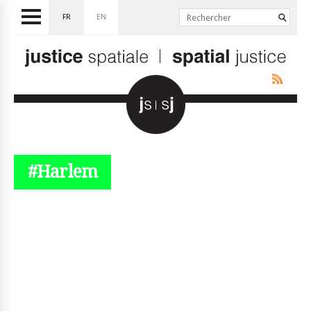
FR
EN
#Harlem
© simplyjs