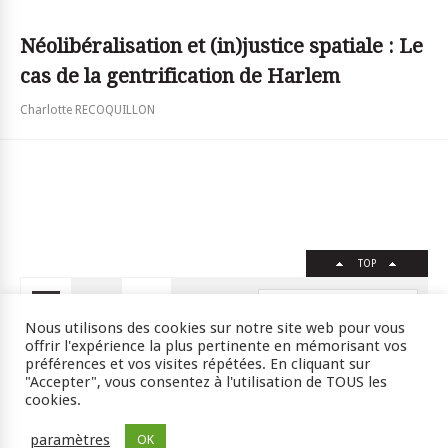
Néolibéralisation et (in)justice spatiale : Le
cas de la gentrification de Harlem
Charlotte RECOQUILLON
TOP
FR
EN
Nous utilisons des cookies sur notre site web pour vous
offrir l'expérience la plus pertinente en mémorisant vos
préférences et vos visites répétées. En cliquant sur
"Accepter", vous consentez à l'utilisation de TOUS les
Crédits
RSS
Plan du site
cookies.
ISSN : 2105-0392 l © 2009 JSSJ
paramètres
OK