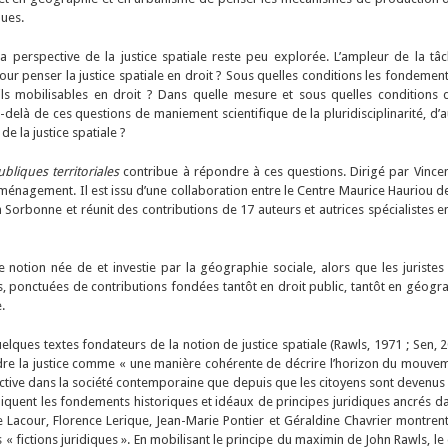
ques.
 la perspective de la justice spatiale reste peu explorée. L’ampleur de la t
ur penser la justice spatiale en droit ? Sous quelles conditions les fondements
ils mobilisables en droit ? Dans quelle mesure et sous quelles conditions 
-delà de ces questions de maniement scientifique de la pluridisciplinarité, d’a
e la justice spatiale ?
ubliques territoriales
contribue à répondre à ces questions. Dirigé par Vincent
 aménagement. Il est issu d’une collaboration entre le Centre Maurice Hauriou 
n Sorbonne et réunit des contributions de 17 auteurs et autrices spécialistes 
e notion née de et investie par la géographie sociale, alors que les juristes y
s, ponctuées de contributions fondées tantôt en droit public, tantôt en géogra
.
ques textes fondateurs de la notion de justice spatiale (Rawls, 1971 ; Sen, 20
ndre la justice comme « une manière cohérente de décrire l’horizon du mouveme
 effective dans la société contemporaine que depuis que les citoyens sont devenus
indiquent les fondements historiques et idéaux de principes juridiques ancrés da
aude Lacour, Florence Lerique, Jean-Marie Pontier et Géraldine Chavrier montrent
 fictions juridiques ». En mobilisant le principe du maximin de John Rawls, le