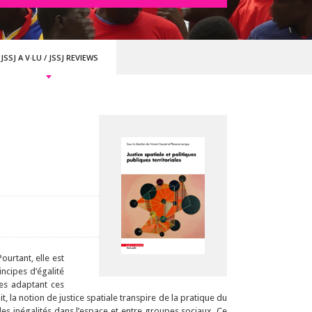
JSSJ A V·LU
/
JSSJ REVIEWS
ourtant, elle est
incipes d’égalité
ques adaptant ces
t, la notion de justice spatiale transpire de la pratique du
es inégalités dans l’espace et entre groupes sociaux. Ce