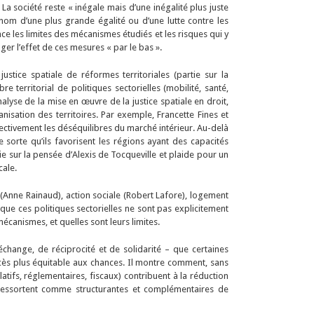
. La société reste « inégale mais d’une inégalité plus juste
nom d’une plus grande égalité ou d’une lutte contre les
e les limites des mécanismes étudiés et les risques qui y
er l’effet de ces mesures « par le bas ».
ustice spatiale de réformes territoriales (partie sur la
e territorial de politiques sectorielles (mobilité, santé,
lyse de la mise en œuvre de la justice spatiale en droit,
nisation des territoires. Par exemple, Francette Fines et
ectivement les déséquilibres du marché intérieur. Au-delà
 sorte qu’ils favorisent les régions ayant des capacités
e sur la pensée d’Alexis de Tocqueville et plaide pour un
cale.
 (Anne Rainaud), action sociale (Robert Lafore), logement
, que ces politiques sectorielles ne sont pas explicitement
mécanismes, et quelles sont leurs limites.
’échange, de réciprocité et de solidarité – que certaines
accès plus équitable aux chances. Il montre comment, sans
tifs, réglementaires, fiscaux) contribuent à la réduction
nt) ressortent comme structurantes et complémentaires de