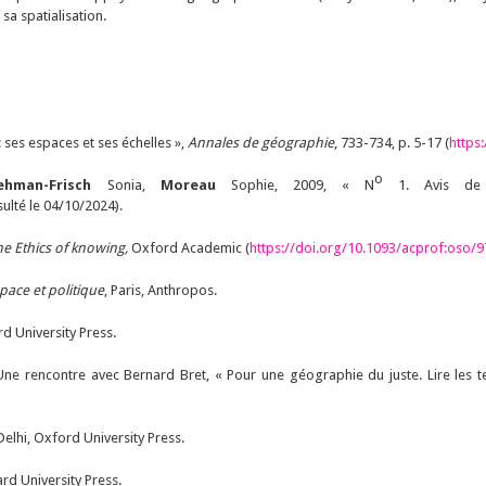
sa spatialisation.
: ses espaces et ses échelles »,
Annales de géographie
, 733-734, p. 5-17 (
https
o
ehman-Frisch
Sonia,
Moreau
Sophie, 2009, « N
1. Avis de 
sulté le 04/10/2024).
he Ethics of knowing
,
Oxford Academic (
https://doi.org/10.1093/acprof:oso/
pace et politique
, Paris, Anthropos.
d University Press.
ne rencontre avec Bernard Bret, « Pour une géographie du juste. Lire les te
Delhi, Oxford University Press.
rd University Press.