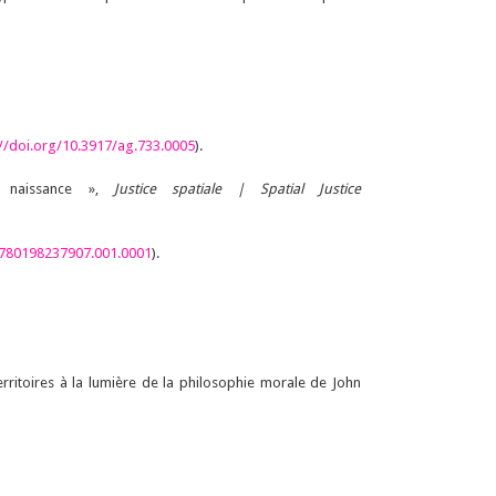
://doi.org/10.3917/ag.733.0005
).
naissance »,
J
ustice spatiale |
S
patial
J
ustice
9780198237907.001.0001
).
rritoires à la lumière de la philosophie morale de John