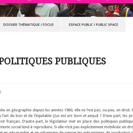
DOSSIER THÉMATIQUE
/
FOCUS
ESPACE PUBLIC
/
PUBLIC SPACE
 POLITIQUES PUBLIQUES
d
blie en géographie depuis les années 1980, elle ne l’est pas, ou peu, en droit. P
s l’art du bon et de l’équitable (
Jus est ars boni et aequi
) ? D’une part, les pr
droit français. D’autre part, le législateur met en place des politiques publi
ontexte social tend à reproduire. Si elle n’est pas explicitement mobilisée en droi
ermet en géographie et en urbanisme de penser les mécanismes de production d