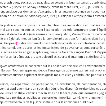
s géographiques, sociales ou spatiales, se voient attribuer certaines possibilités
destes » (Rivière et Gervay-Lambony, citant Bernard Bret, 2016, p. 218). Au 
ent en place des domaines d’exception. Si les auteurs reconnaissent avec nuanc
ation de la notion de
capability
(Sen, 1999) aurait par exemple permis d’interrog
e la justice et se compose de six chapitres. Les implications en matière de j
-Cor) sont introduites avant l’exploration du rôle structurant pour l’équilibr
 et de la fiscalité (mécanismes des péréquation, Vincent Dussart). Cette ana
ale et régionale met en lumière la complexité des transformations dans l’orga
eau EUropéen
[1]
, des instruments des fonds structurels pour contrebalancer eff
s, les conditions d’accès et les mécanismes de gouvernance sont corsetés de
le, la lecture ancrée en géographie régionale de Gérard-François Dumont s’appui
renforcer la démocratie locale puisqu’il est source d’autonomie et de liberté lo
iques territoriales
se concentre sur les politiques sectorielles : environnement
éo Garcia). Tout en rappelant, depuis l’ancrage disciplinaire qui leur est propre
 auteurs et autrices explorent dans quelle mesure elles y contribuent, par quels 
uilibre, de répartition, de péréquation, de distribution, de compensation, d
vent et appliquent dans un souci de réduire les disparités territoriales et d’
e justice spatiale, certains mécanismes de la force publique normatifs (législa
imites. Les politiques publiques sectorielles (mobilité, santé, environneme
njeux transversaux de la justice spatiale pour les politiques publiques.