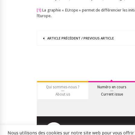
[1]
La graphie « EUrope » permet de différencier les init
l’Europe.
ARTICLE
PRÉCÉDENT
/
PREVIOUS
ARTICLE
Qui sommes-nous ?
Numéro en cours
About us
Current issue
Nous utilisons des cookies sur notre site web pour vous offri
Crédits
RSS
Plan du site