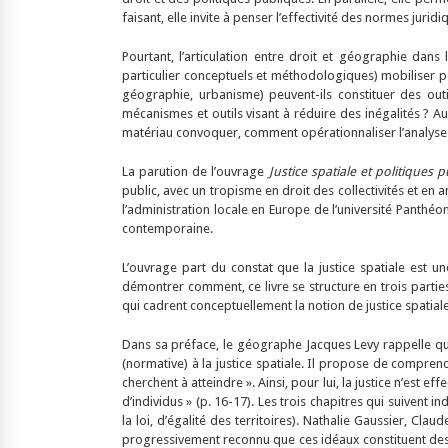
faisant, elle invite à penser l’effectivité des normes juridi
Pourtant, l’articulation entre droit et géographie dans
particulier conceptuels et méthodologiques) mobiliser po
géographie, urbanisme) peuvent-ils constituer des out
mécanismes et outils visant à réduire des inégalités ? Au
matériau convoquer, comment opérationnaliser l’analyse d
La parution de l’ouvrage
Justice spatiale et politiques p
public, avec un tropisme en droit des collectivités et en
l’administration locale en Europe de l’université Panthéo
contemporaine.
L’ouvrage part du constat que la justice spatiale est un
démontrer comment, ce livre se structure en trois partie
qui cadrent conceptuellement la notion de justice spatiale
Dans sa préface, le géographe Jacques Levy rappelle quel
(normative) à la justice spatiale. Il propose de compre
cherchent à atteindre ». Ainsi, pour lui, la justice n’est
d’individus » (p. 16-17). Les trois chapitres qui suivent 
la loi, d’égalité des territoires). Nathalie Gaussier, Cl
progressivement reconnu que ces idéaux constituent des «