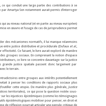
 ce qui conduit une large partie des contributions à se
ée par Amartya Sen notamment aurait permis d’interroger
es qui au niveau national (et en partie au niveau européen)
a mise en œuvre et l’usage de cas de jurisprudence permet
der des mécanismes normatifs, il lui manque néanmoins
ique entre justice distributive et procédurale (Dufaux
et al.
,
effectivité. Ce faisant, le livre aurait exploré de manière
n des groupes sociaux. En comprenant la notion d’espace
tributeurs, ce livre se concentre davantage sur la justice
s grande justice spatiale passent donc largement par
vec le terrain.
ntradictoires entre groupes aux intérêts potentiellement
nvitait à penser les conditions de rapports sociaux plus
d’outiller cette utopie. De manière plus générale,
Justice
tices territoriales), ce qui pose la question restée sous-
er sur les injustices épistémiques (comme les témoignages
 outils épistémologiques mobiliser pour penser, en droit et
ype de réflexion pourrait articuler une pensée critique de