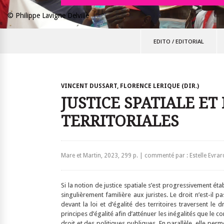
© Philippe Lavigne Delville
EDITO
/
EDITORIAL
VINCENT DUSSART, FLORENCE LERIQUE (DIR.)
JUSTICE SPATIALE ET
TERRITORIALES
Mare et Martin, 2023, 299 p. | commenté par : Estelle Evrar
Si la notion de justice spatiale s’est progressivement éta
singulièrement familière aux juristes. Le droit n’est-il pa
devant la loi et d’égalité des territoires traversent le 
principes d’égalité afin d’atténuer les inégalités que le c
droit et des politiques publiques. En parallèle, elle p