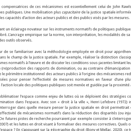
s compensatrices de ces mécanismes est essentiellement celui de John Rawls,
ques publiques. Une mobilisation plus
capacitaire
de la justice spatiale inform
t les capacités d’action des acteurs publics et des publics visés par les mesures.
onnant un éclairage novateur sur les instruments normatifs de politiques publiqu
libré. L’ancrage empirique sur la norme, son interprétation, les modalités de s
 des outils observés.
r de se familiariser avec la méthodologie employée en droit pour appréhen
 dans le champ de la justice spatiale. Par exemple, réaliser la distinction class
s normatifs à l’œuvre et de discuter les conditions sous-jacentes limitant leur 
 de (re)production des rapports de domination, ou au contraire d’émancipatio
le périmètre institutionnel des acteurs publics à l’origine des mécanismes redis
sées pour penser l’effectivité de mesures normatives en faveur d’une plu
 l’action locale des politiques publiques soit menée et guidée par la proximité a
oblématiser l’espace comme enjeu de luttes où se déploient des stratégies co
ation dans l’espace. Avec son « droit à la ville », Henri Lefebvre (1972) i
nterroger dans quelle mesure penser la justice spatiale en droit permettrait 
effectivité de mécanismes normatifs dans la réduction des disparités (ou injus
. De futures pistes de recherche pourraient par exemple consister à s’interrog
 2007) et les luttes en droit visant à formaliser des mesures correctives. Quels
espace ? En s’appuyant sur la géographie du droit (Bony et Mellac, 2020), ce t