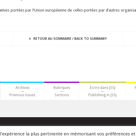
iatives portées par l’Union européenne de celles portées par d’autres organis
RETOUR AU
SOMMAIRE
/
BACK TO
SUMMARY
Archives
Rubriques
Écrire dans JSSJ
Previous issues
Sections
Publishing in JSSJ
r l'expérience la plus pertinente en mémorisant vos préférences et