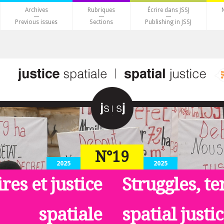
Archives
Rubriques
Écrire dans JSSJ
Previous issues
Sections
Publishing in JSSJ
N°19
2025
2025
ires et justice
Struggles, te
spatiale
spatial justi