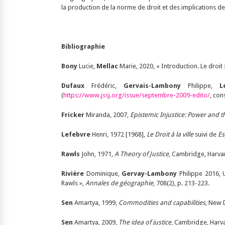
la production de la norme de droit et des implications de 
Bibliographie
Bony
Lucie,
Mellac
Marie, 2020, « Introduction. Le droit 
Dufaux
Frédéric,
Gervais-Lambony
Philippe,
L
(
https://www.jssj.org/issue/septembre-2009-edito/
, con
Fricker
Miranda, 2007,
Epistemic Injustice: Power and t
Lefebvre
Henri, 1972 [1968],
Le Droit à la ville
suivi de
Es
Rawls
John, 1971,
A Theory of Justice
, Cambridge, Harvar
Rivière
Dominique,
Gervay-Lambony
Philippe 2016, U
Rawls »,
Annales de géographie
, 708(2), p. 213-223.
Sen
Amartya, 1999,
Commodities and capabilities
, New 
Sen
Amartya, 2009,
The idea of justice
, Cambridge, Harva