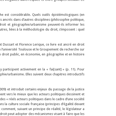
âche est considérable. Quels outils épistémologiques (en
 ancrés dans d’autres disciplines (philosophie politique,
droit et géographie/urbanisme peuvent-ils informer les
utres, liées à la méthodologie du droit, s’imposent : quel
 Dussart et Florence Lerique, ce livre est ancré en droit
de l’université Toulouse et le Groupement de recherche sur
en droit public, en économie, en géographie et en histoire
 participent activement en la « fai[sant] » (p. 11). Pour
phie/urbanisme. Elles suivent deux chapitres introductifs
09) et introduit certains enjeux du passage de la justice
nt vers le mieux que les acteurs politiques dessinent et
 des « réels acteurs politiques dans le cadre d’une société
ns la culture sociale française (principes d’égalité devant
 comment, suivant un principe de réalité, le législateur a
 droit peut adopter des mécanismes visant à faire que les