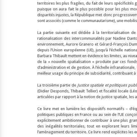
territoires les plus fragiles, du fait de leurs spécificité
puisque on aura fait le plus possible pour les plus mo
disparités injustes, la République met donc progressivem
sont associés (comme le communautarisme), une mobilis
La partie suivante est dédiée à la territorialisation d
rationalisation des intercommunalités par Nadine Dantonel
environnement, Aurore Granero et Gérard-François Dumont)
depuis l’Union européenne (UE), jusqu’à l’échelle nation
Barbara Thibault mettent en évidence les limites, au niv
de la « nouvelle spatialisation » produite par ces fond
d’administration et de gestion. À l’échelle infranationa
meilleur usage du principe de subsidiarité, contribuant à 
La troisième partie de
Justice spatiale et politiques publ
(Didier Desponds, Thibault Tellier) et fiscalité locale (L
articulées par rapport à la notion de justice spatiale, les
Ce livre met en lumière les dispositifs normatifs – d’éq
politiques publiques en France ou au sein de l’UE conçoi
explicitement ambitionner de contribuer à une plus grand
des inégalités territoriales, tout en explorant leurs l
l’aménagement du territoire. Ce livre rend explicites les e