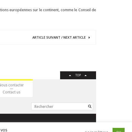
ations européennes sur le continent, comme le Conseil de
ARTICLE
SUIVANT
/
NEXT
ARTICLE
TOP
Nous contacter
Contact us
ISSN : 2105-0392 l © 2009 JSSJ
 vos