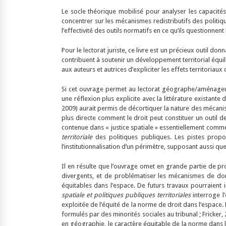
Le socle théorique mobilisé pour analyser les capacité
concentrer sur les mécanismes redistributifs des politi
l’effectivité des outils normatifs en ce qu’ils questionnen
Pour le lectorat juriste, ce livre est un précieux outil d
contribuent à soutenir un développement territorial équi
aux auteurs et autrices d’expliciter les effets territoriaux
Si cet ouvrage permet au lectorat géographe/aménageu
une réflexion plus explicite avec la littérature existante
2009) aurait permis de décortiquer la nature des mécanisme
plus directe comment le droit peut constituer un outil
contenue dans « justice spatiale » essentiellement comme 
territoriale
des politiques publiques. Les pistes propo
l’institutionnalisation d’un périmètre, supposant aussi que
Il en résulte que l’ouvrage omet en grande partie de pr
divergents, et de problématiser les mécanismes de domin
équitables dans l’espace. De futurs travaux pourraient i
spatiale et politiques publiques territoriales
interroge l’
exploitée de l’équité de la norme de droit dans l’espace
formulés par des minorités sociales au tribunal ; Fricker,
en géographie, le caractère équitable de la norme dans l’