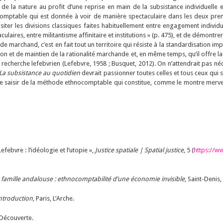
e la nature au profit d’une reprise en main de la subsistance individuelle 
omptable qui est donnée à voir de manière spectaculaire dans les deux premiè
ter les divisions classiques faites habituellement entre engagement individuel
aires, entre militantisme affinitaire et institutions » (p. 475), et de démontre
marchand, c’est en fait tout un territoire qui résiste à la standardisation imp
on et de maintien de la rationalité marchande et, en même temps, qu’il offre la p
 recherche lefebvrien (Lefebvre, 1958 ; Busquet, 2012). On n’attendrait pas n
La subsistance au quotidien
devrait passionner toutes celles et tous ceux qui 
à se saisir de la méthode ethnocomptable qui constitue, comme le montre merv
febvre : l’idéologie et l’utopie »,
Justice spatiale | Spatial justice
, 5 (
https://ww
famille andalouse : ethnocomptabilité d’une économie invisible
, Saint-Denis
Introduction
, Paris, L’Arche.
a Découverte.