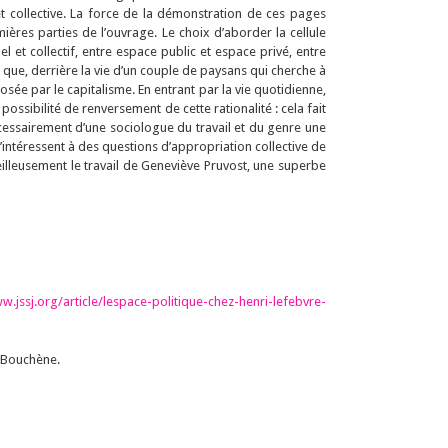
et collective. La force de la démonstration de ces pages
res parties de l’ouvrage. Le choix d’aborder la cellule
 et collectif, entre espace public et espace privé, entre
r que, derrière la vie d’un couple de paysans qui cherche à
osée par le capitalisme. En entrant par la vie quotidienne,
ossibilité de renversement de cette rationalité : cela fait
écessairement d’une sociologue du travail et du genre une
s’intéressent à des questions d’appropriation collective de
eilleusement le travail de Geneviève Pruvost, une superbe
w.jssj.org/article/lespace-politique-chez-henri-lefebvre-
, Bouchène.