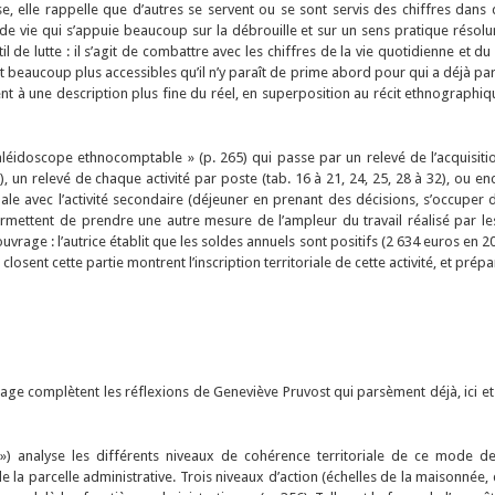
lle rappelle que d’autres se servent ou se sont servis des chiffres dans de
e vie qui s’appuie beaucoup sur la débrouille et sur un sens pratique résol
de lutte : il s’agit de combattre avec les chiffres de la vie quotidienne et du
ont beaucoup plus accessibles qu’il n’y paraît de prime abord pour qui a déjà pa
ent à une description plus fine du réel, en superposition au récit ethnographiqu
éidoscope ethnocomptable » (p. 265) qui passe par un relevé de l’acquisitio
), un relevé de chaque activité par poste (tab. 16 à 21, 24, 25, 28 à 32), ou 
incipale avec l’activité secondaire (déjeuner en prenant des décisions, s’occ
ermettent de prendre une autre mesure de l’ampleur du travail réalisé par le
ouvrage : l’autrice établit que les soldes annuels sont positifs (2 634 euros en
sent cette partie montrent l’inscription territoriale de cette activité, et prépa
age complètent les réflexions de Geneviève Pruvost qui parsèment déjà, ici et l
») analyse les différents niveaux de cohérence territoriale de ce mode de 
de la parcelle administrative. Trois niveaux d’action (échelles de la maisonn