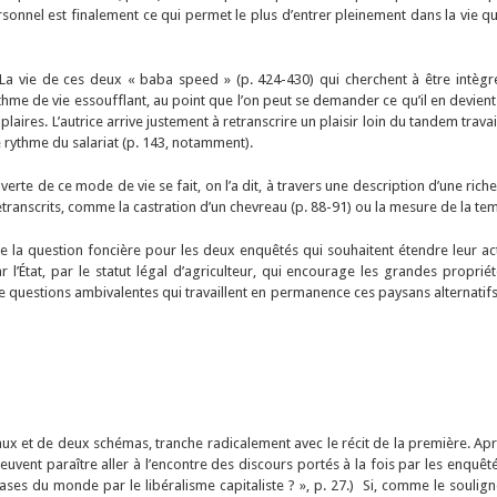
rsonnel est finalement ce qui permet le plus d’entrer pleinement dans la vie q
. La vie de ces deux « baba speed » (p. 424-430) qui cherchent à être intèg
hme de vie essoufflant, au point que l’on peut se demander ce qu’il en devient d
laires. L’autrice arrive justement à retranscrire un plaisir loin du tandem trava
le rythme du salariat (p. 143, notamment).
ouverte de ce mode de vie se fait, on l’a dit, à travers une description d’une ri
nscrits, comme la castration d’un chevreau (p. 88-91) ou la mesure de la temp
e la question foncière pour les deux enquêtés qui souhaitent étendre leur acti
État, par le statut légal d’agriculteur, qui encourage les grandes propriétés
e questions ambivalentes qui travaillent en permanence ces paysans alternatifs 
x et de deux schémas, tranche radicalement avec le récit de la première. Apr
uvent paraître aller à l’encontre des discours portés à la fois par les enquêté
ses du monde par le libéralisme capitaliste ? », p. 27.) Si, comme le souligne