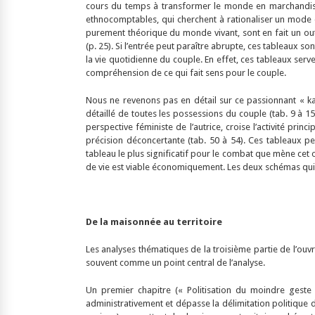
cours du temps à transformer le monde en marchandise, e
ethnocomptables, qui cherchent à rationaliser un mode d
purement théorique du monde vivant, sont en fait un outil 
(p. 25). Si l’entrée peut paraître abrupte, ces tableaux s
la vie quotidienne du couple. En effet, ces tableaux serv
compréhension de ce qui fait sens pour le couple.
Nous ne revenons pas en détail sur ce passionnant « kal
détaillé de toutes les possessions du couple (tab. 9 à 15
perspective féministe de l’autrice, croise l’activité pr
précision déconcertante (tab. 50 à 54). Ces tableaux p
tableau le plus significatif pour le combat que mène cet 
de vie est viable économiquement. Les deux schémas qui clo
De la maisonnée au territoire
Les analyses thématiques de la troisième partie de l’ouvr
souvent comme un point central de l’analyse.
Un premier chapitre (« Politisation du moindre geste 
administrativement et dépasse la délimitation politique 