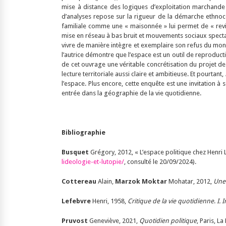
mise à distance des logiques d’exploitation marchande d
d’analyses repose sur la rigueur de la démarche ethnoc
familiale comme une « maisonnée » lui permet de « revisi
mise en réseau à bas bruit et mouvements sociaux spectacul
vivre de manière intègre et exemplaire son refus du monde 
l’autrice démontre que l’espace est un outil de reproducti
de cet ouvrage une véritable concrétisation du projet de
lecture territoriale aussi claire et ambitieuse. Et pourtant,
l’espace. Plus encore, cette enquête est une invitation 
entrée dans la géographie de la vie quotidienne.
Bibliographie
Busquet
Grégory, 2012, « L’espace politique chez Henri Le
lideologie-et-lutopie/
, consulté le 20/09/2024).
Cottereau
Alain,
Marzok
Moktar
Mohatar, 2012,
Une 
Lefebvre
Henri, 1958,
Critique de la vie quotidienne
.
I. 
Pruvost
Geneviève, 2021,
Quotidien politique
, Paris, L