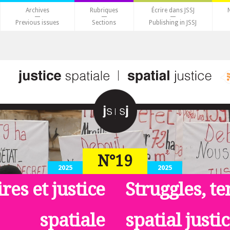
Archives
Rubriques
Écrire dans JSSJ
Previous issues
Sections
Publishing in JSSJ
N°19
2025
2025
ires et justice
Struggles, te
spatiale
spatial justi