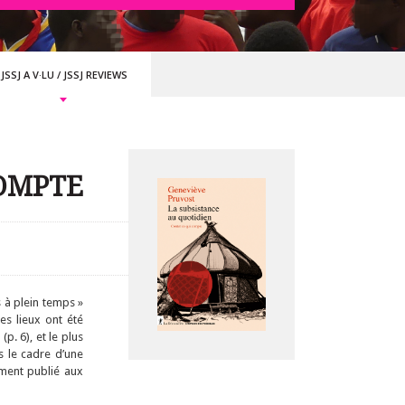
JSSJ A V·LU
/
JSSJ REVIEWS
COMPTE
 à plein temps »
es lieux ont été
p. 6), et le plus
 le cadre d’une
ment publié aux