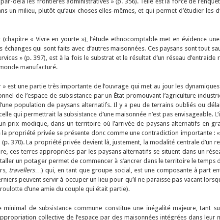
par-delà les frontières administratives » (p. 356). Telle est la force de l’enq
ans un milieu, plutôt qu’aux choses elles-mêmes, et qui permet d’étudier les d
r (chapitre « Vivre en yourte »), l’étude ethnocomptable met en évidence une
changes qui sont faits avec d’autres maisonnées. Ces paysans sont tout sauf 
services » (p. 397), est à la fois le substrat et le résultat d’un réseau d’entrai
un monde manufacturé.
r » est une partie très importante de l’ouvrage qui met au jour les dynamique
onnel de l’espace de subsistance par un État promouvant l’agriculture industriel
d’une population de paysans alternatifs. Il y a peu de terrains oubliés ou dél
elle qui permettrait la subsistance d’une maisonnée n’est pas envisageable. L’
n prix modique, dans un territoire où l’arrivée de paysans alternatifs en gr
 de la propriété privée se présente donc comme une contradiction importante 
 » (p. 370). La propriété privée devient là, justement, la modalité centrale d’un r
re, ces terres appropriées par les paysans alternatifs se situent dans un rés
staller un potager permet de commencer à s’ancrer dans le territoire le temps d
ers,
travellers
…) qui, en tant que groupe social, est une composante à part enti
rniers peuvent servir à occuper un lieu pour qu’il ne paraisse pas vacant lorsque 
roulotte d’une amie du couple qui était partie).
ire minimal de subsistance commune constitue une inégalité majeure, tant s
’appropriation collective de l’espace par des maisonnées intégrées dans leur mi