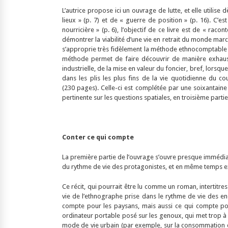
L’autrice propose ici un ouvrage de lutte, et elle utilise
lieux » (p. 7) et de « guerre de position » (p. 16). C’e
nourricière » (p. 6), l’objectif de ce livre est de « ra
démontrer la viabilité d’une vie en retrait du monde march
s’approprie très fidèlement la méthode ethnocomptable 
méthode permet de faire découvrir de manière exhau
industrielle, de la mise en valeur du foncier, bref, lorsq
dans les plis les plus fins de la vie quotidienne du 
(230 pages). Celle-ci est complétée par une soixantain
pertinente sur les questions spatiales, en troisième partie
Conter ce qui compte
La première partie de l’ouvrage s’ouvre presque immédiate
du rythme de vie des protagonistes, et en même temps e
Ce récit, qui pourrait être lu comme un roman, intertitres
vie de l’ethnographe prise dans le rythme de vie des e
compte pour les paysans, mais aussi ce qui compte pou
ordinateur portable posé sur les genoux, qui met trop à 
mode de vie urbain (par exemple, sur la consommation de