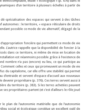
uête ethnocomptable, étude « écologique » (p. 476) dans le
ynamiques d’un territoire à plusieurs échelles à partir de
 dé-spécialisation des espaces qui servent à des tâches
autonomes : le territoire, « espace réticulaire de droits
de rendant possible ce mode de vie alternatif, dégagé de la
s d’appropriation foncière qui permettent ce mode de vie
le. L’autrice rappelle que la disponibilité de foncier à la
aissés dans ce territoire, ni même de mise en location de
installation est néanmoins possible grâce à l’existence de
and nombre n’a pas (encore) eu lieu, ce qui participe au
: « Comment celles et ceux qui promeuvent un mode de vie
efus du capitalisme, car elle offre une stabilité qui permet
eau d’entraide et servent d’espace d’accueil aux nouveaux
e devenir propriétaire (p. 376). Ces terres servent aussi à
ère du territoire (p. 383). Si les terres achetées peuvent
ses propriétaires partent (et c’est d’ailleurs le rôle joué
ur le plan de l’autonomie matérielle que de l’autonomie
lieu social et écologique constitue un excellent outil de