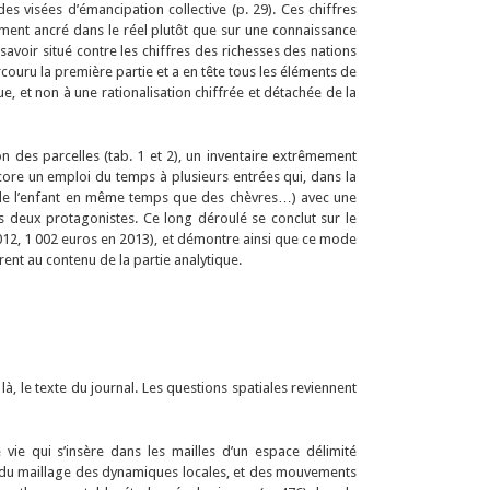
s visées d’émancipation collective (p. 29). Ces chiffres
ument ancré dans le réel plutôt que sur une connaissance
 savoir situé contre les chiffres des richesses des nations
rcouru la première partie et a en tête tous les éléments de
e, et non à une rationalisation chiffrée et détachée de la
n des parcelles (tab. 1 et 2), un inventaire extrêmement
encore un emploi du temps à plusieurs entrées qui, dans la
uper de l’enfant en même temps que des chèvres…) avec une
s deux protagonistes. Ce long déroulé se conclut sur le
 2012, 1 002 euros en 2013), et démontre ainsi que ce mode
rent au contenu de la partie analytique.
à, le texte du journal. Les questions spatiales reviennent
vie qui s’insère dans les mailles d’un espace délimité
ée, du maillage des dynamiques locales, et des mouvements