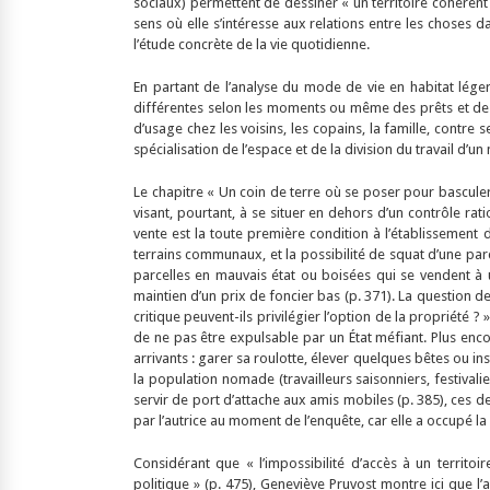
sociaux) permettent de dessiner « un territoire cohérent 
sens où elle s’intéresse aux relations entre les choses d
l’étude concrète de la vie quotidienne.
En partant de l’analyse du mode de vie en habitat lége
différentes selon les moments ou même des prêts et des é
d’usage chez les voisins, les copains, la famille, contre 
spécialisation de l’espace et de la division du travail d’
Le chapitre « Un coin de terre où se poser pour bascule
visant, pourtant, à se situer en dehors d’un contrôle rati
vente est la toute première condition à l’établissement 
terrains communaux, et la possibilité de squat d’une parc
parcelles en mauvais état ou boisées qui se vendent à u
maintien d’un prix de foncier bas (p. 371). La question
critique peuvent-ils privilégier l’option de la propriété ?
de ne pas être expulsable par un État méfiant. Plus enco
arrivants : garer sa roulotte, élever quelques bêtes ou in
la population nomade (travailleurs saisonniers, festivali
servir de port d’attache aux amis mobiles (p. 385), ces de
par l’autrice au moment de l’enquête, car elle a occupé la 
Considérant que « l’impossibilité d’accès à un territo
politique » (p. 475), Geneviève Pruvost montre ici que l