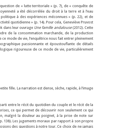
question de « lutte territoriale » (p. 7), de « conquête de
toyenneté a été décorrélée du droit à la terre et à l’eau
et politique à des expériences méconnues » (p. 22), et de
ctivité quotidienne » (p. 14). Pour cela, Geneviève Pruvost
ok dans leur ouvrage
Une famille andalouse
(2012)
.
Cette
ndre de la consommation marchande, de la production
de ce mode de vie, l’enquêtrice nous fait entrer pleinement
hnographique passionnante et époustouflante de détails
ologique rigoureuse de ce mode de vie, particulièrement
te fille. La narration est dense, sèche, rapide, à l’image
rti entre le récit du quotidien du couple et le récit de la
prises, ce qui permet de découvrir non seulement ce qui
, malgré la douleur au poignet, à la prise de note sur
», p. 138). Les jugements moraux par rapport à son propre
osions des questions à notre tour. Ce choix de ne jamais