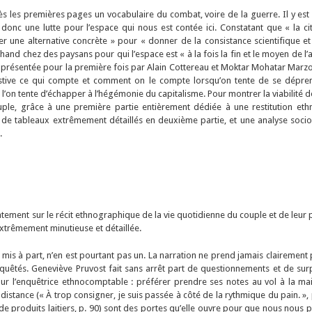
 dès les premières pages un vocabulaire du combat, voire de la guerre. Il y est 
st donc une lutte pour l’espace qui nous est contée ici. Constatant que « la ci
conter une alternative concrète » pour « donner de la consistance scientifique 
and chez des paysans pour qui l’espace est « à la fois la fin et le moyen de l’a
présentée pour la première fois par Alain Cottereau et Moktar Mohatar Marz
stive ce qui compte et comment on le compte lorsqu’on tente de se dépre
ue l’on tente d’échapper à l’hégémonie du capitalisme. Pour montrer la viabilité 
couple, grâce à une première partie entièrement dédiée à une restitution et
e de tableaux extrêmement détaillés en deuxième partie, et une analyse soci
.
ment sur le récit ethnographique de la vie quotidienne du couple et de leur peti
xtrêmement minutieuse et détaillée.
 mis à part, n’en est pourtant pas un. La narration ne prend jamais clairement pa
nquêtés. Geneviève Pruvost fait sans arrêt part de questionnements et de sur
r l’enquêtrice ethnocomptable : préférer prendre ses notes au vol à la main
distance (« À trop consigner, je suis passée à côté de la rythmique du pain. 
 produits laitiers, p. 90) sont des portes qu’elle ouvre pour que nous nous p