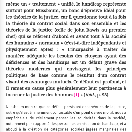
même un « traitement » unifié, le handicap représente
surtout pour Nussbaum, un banc d’épreuve idéal pour
les théories de la justice, car il questionne tout à la fois
la théorie du contrat social dans son ensemble et les
théories de la justice (celle de John Rawls au premier
chef) qui se réfèrent d’abord et avant tout à la société
des humains « normaux » (c’est-à-dire indépendants et
physiquement aptes) : « L’incapacité à traiter de
manière adéquate les besoins des citoyens ayant des
déficiences et des handicaps est un défaut grave des
théories modernes qui envisagent les principes
politiques de base comme le résultat d’un contrat
visant des avantages mutuels. Ce défaut est profond, et
il remet en cause plus généralement leur pertinence à
incarner la justice des hommes
[1]
» (
ibid.
, p. 98).
Nussbaum montre que ce défaut persistant des théories de la justice,
outre qu’il est éminemment contestable d’un point de vue moral, nous a
empêché·e·s de réellement penser les solidarités dans la société,
notamment par rapport à des personnes en situation de handicap, et a
abouti à la création de catégories sociales jugées marginales (les