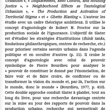
Urbanism
», «
Displacement, Rent Control, and Housing
Justice
», «
Neighborhood Effects as Tautological
Urbanism
», «
The Production and Activation of
Territorial Stigma
» et «
Ghetto Blasting
». L’auteur les
étudie avec un cadre théorique ambitieux. Il utilise le
concept d’agnotologie de Robert N. Proctor sur la
production sociale de l’ignorance. L’objectif de Slater
est d’étudier les stratégies d’institutions (
think tanks
,
fondations philanthropiques, centres de recherche, etc.)
pour prioriser certains savoirs urbains dans l’agenda
politique et en occulter d’autres (p. 21). Il croise le
concept d’agnotologie avec celui de pouvoir
symbolique de Pierre Bourdieu pour analyser le
« pouvoir de constituer le donné par l’énonciation, de
faire voir et de faire croire, de confirmer ou de
transformer la vision du monde et, par-là, l’action sur
le monde, donc le monde » (Bourdieu, 1977, p. 410).
Cette double approche conduit Slater à plaider, tout au
long du livre, pour une recherche davantage centrée
sur la mise au jour des rapports de pouvoir dans la
production urbaine, recherche qui permettrait de