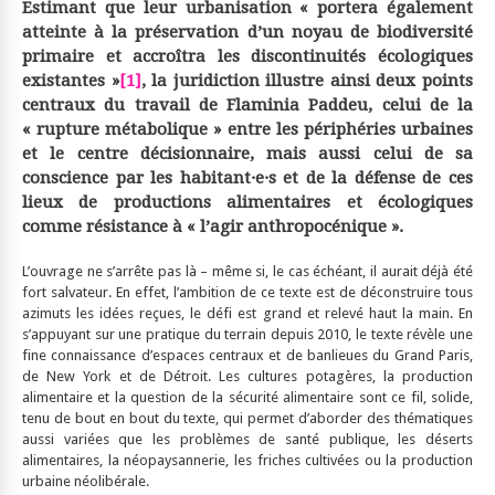
Estimant que leur urbanisation « portera également
atteinte à la préservation d’un noyau de biodiversité
primaire et accroîtra les discontinuités écologiques
existantes »
[1]
, la juridiction illustre ainsi deux points
centraux du travail de Flaminia Paddeu, celui de la
« rupture métabolique » entre les périphéries urbaines
et le centre décisionnaire, mais aussi celui de sa
conscience par les habitant·e·s et de la défense de ces
lieux de productions alimentaires et écologiques
comme résistance à « l’agir anthropocénique ».
L’ouvrage ne s’arrête pas là – même si, le cas échéant, il aurait déjà été
fort salvateur. En effet, l’ambition de ce texte est de déconstruire tous
azimuts les idées reçues, le défi est grand et relevé haut la main. En
s’appuyant sur une pratique du terrain depuis 2010, le texte révèle une
fine connaissance d’espaces centraux et de banlieues du Grand Paris,
de New York et de Détroit. Les cultures potagères, la production
alimentaire et la question de la sécurité alimentaire sont ce fil, solide,
tenu de bout en bout du texte, qui permet d’aborder des thématiques
aussi variées que les problèmes de santé publique, les déserts
alimentaires, la néopaysannerie, les friches cultivées ou la production
urbaine néolibérale.