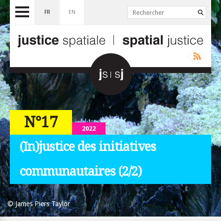
FR
EN
N°17
2022
(In)justice des initiatives
communautaires (2/2)
© James Piers Taylor