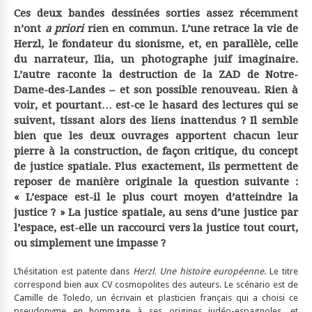
Ces deux bandes dessinées sorties assez récemment
n’ont
a priori
rien en commun. L’une retrace la vie de
Herzl, le fondateur du sionisme, et, en parallèle, celle
du narrateur, Ilia, un photographe juif imaginaire.
L’autre raconte la destruction de la ZAD de Notre-
Dame-des-Landes – et son possible renouveau. Rien à
voir, et pourtant… est-ce le hasard des lectures qui se
suivent, tissant alors des liens inattendus ? Il semble
bien que les deux ouvrages apportent chacun leur
pierre à la construction, de façon critique, du concept
de justice spatiale. Plus exactement, ils permettent de
reposer de manière originale la question suivante :
« L’espace est-il le plus court moyen d’atteindre la
justice ? » La justice spatiale, au sens d’une justice par
l’espace, est-elle un raccourci vers la justice tout court,
ou simplement une impasse ?
L’hésitation est patente dans
Herzl. Une histoire européenne
. Le titre
correspond bien aux CV cosmopolites des auteurs. Le scénario est de
Camille de Toledo, un écrivain et plasticien français qui a choisi ce
pseudonyme en hommage à ses origines judéo-espagnoles, et