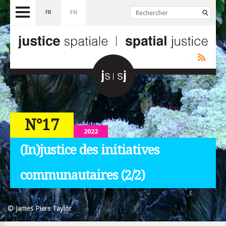
FR
EN
N°17
2022
(In)justice des initiatives
communautaires (2/2)
© James Piers Taylor