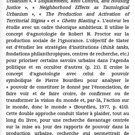
Urbanism
», «
Displacement, Rent Control, and Housing
Justice
», «
Neighborhood Effects as Tautological
Urbanism
», «
The Production and Activation of
Territorial Stigma
» et «
Ghetto Blasting
». L’auteur les
étudie avec un cadre théorique ambitieux. Il utilise le
concept d’agnotologie de Robert N. Proctor sur la
production sociale de l’ignorance. L’objectif de Slater
est d’étudier les stratégies d’institutions (
think tanks
,
fondations philanthropiques, centres de recherche, etc.)
pour prioriser certains savoirs urbains dans l’agenda
politique et en occulter d’autres (p. 21). Il croise le
concept d’agnotologie avec celui de pouvoir
symbolique de Pierre Bourdieu pour analyser le
« pouvoir de constituer le donné par l’énonciation, de
faire voir et de faire croire, de confirmer ou de
transformer la vision du monde et, par-là, l’action sur
le monde, donc le monde » (Bourdieu, 1977, p. 410).
Cette double approche conduit Slater à plaider, tout au
long du livre, pour une recherche davantage centrée
sur la mise au jour des rapports de pouvoir dans la
production urbaine, recherche qui permettrait de