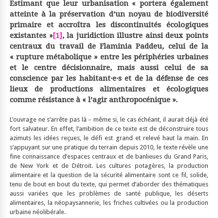
Estimant que leur urbanisation « portera également
atteinte à la préservation d’un noyau de biodiversité
primaire et accroîtra les discontinuités écologiques
existantes »
[1]
, la juridiction illustre ainsi deux points
centraux du travail de Flaminia Paddeu, celui de la
« rupture métabolique » entre les périphéries urbaines
et le centre décisionnaire, mais aussi celui de sa
conscience par les habitant·e·s et de la défense de ces
lieux de productions alimentaires et écologiques
comme résistance à « l’agir anthropocénique ».
L’ouvrage ne s’arrête pas là – même si, le cas échéant, il aurait déjà été
fort salvateur. En effet, l’ambition de ce texte est de déconstruire tous
azimuts les idées reçues, le défi est grand et relevé haut la main. En
s’appuyant sur une pratique du terrain depuis 2010, le texte révèle une
fine connaissance d’espaces centraux et de banlieues du Grand Paris,
de New York et de Détroit. Les cultures potagères, la production
alimentaire et la question de la sécurité alimentaire sont ce fil, solide,
tenu de bout en bout du texte, qui permet d’aborder des thématiques
aussi variées que les problèmes de santé publique, les déserts
alimentaires, la néopaysannerie, les friches cultivées ou la production
urbaine néolibérale.