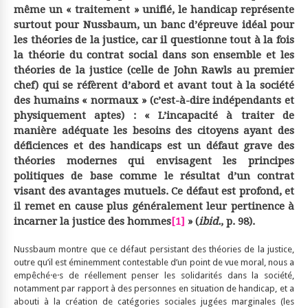
même un « traitement » unifié, le handicap représente
surtout pour Nussbaum, un banc d’épreuve idéal pour
les théories de la justice, car il questionne tout à la fois
la théorie du contrat social dans son ensemble et les
théories de la justice (celle de John Rawls au premier
chef) qui se réfèrent d’abord et avant tout à la société
des humains « normaux » (c’est-à-dire indépendants et
physiquement aptes) : « L’incapacité à traiter de
manière adéquate les besoins des citoyens ayant des
déficiences et des handicaps est un défaut grave des
théories modernes qui envisagent les principes
politiques de base comme le résultat d’un contrat
visant des avantages mutuels. Ce défaut est profond, et
il remet en cause plus généralement leur pertinence à
incarner la justice des hommes
[1]
» (
ibid.
, p. 98).
Nussbaum montre que ce défaut persistant des théories de la justice,
outre qu’il est éminemment contestable d’un point de vue moral, nous a
empêché·e·s de réellement penser les solidarités dans la société,
notamment par rapport à des personnes en situation de handicap, et a
abouti à la création de catégories sociales jugées marginales (les