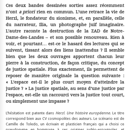
Ces deux bandes dessinées sorties assez récemment
n’ont
a priori
rien en commun. L’une retrace la vie de
Herzl, le fondateur du sionisme, et, en parallèle, celle
du narrateur, Ilia, un photographe juif imaginaire.
L’autre raconte la destruction de la ZAD de Notre-
Dame-des-Landes – et son possible renouveau. Rien à
voir, et pourtant… est-ce le hasard des lectures qui se
suivent, tissant alors des liens inattendus ? Il semble
bien que les deux ouvrages apportent chacun leur
pierre à la construction, de façon critique, du concept
de justice spatiale. Plus exactement, ils permettent de
reposer de manière originale la question suivante :
« L’espace est-il le plus court moyen d’atteindre la
justice ? » La justice spatiale, au sens d’une justice par
l’espace, est-elle un raccourci vers la justice tout court,
ou simplement une impasse ?
L’hésitation est patente dans
Herzl. Une histoire européenne
. Le titre
correspond bien aux CV cosmopolites des auteurs. Le scénario est de
Camille de Toledo, un écrivain et plasticien français qui a choisi ce
pseudonyme en hommage à ses origines judéo-espagnoles, et