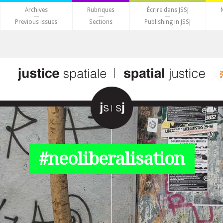
Archives
Rubriques
Écrire dans JSSJ
Previous issues
Sections
Publishing in JSSJ
#neoliberalisation