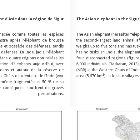
nt d’Asie dans la région de Sigur
The Asian elephant in the Sigur
menacée comme toutes les espèces
The Asian elephant (hereafter “eleph
estre après l’éléphant de brousse
the second-largest land animal af
es et possède des défenses, tandis
weighs up to five tons and has tus
 défenses. En Inde, jadis, l’éléphant
has no tusks. In India, the elepha
dans quatre régions non reliées les
four disconnected regions (figure
tion d’éléphants aujourd’hui, avec
6,000 individuals (Baskaran, 2013)
 dans et autour de la réserve de
(NBR) in the Western Ghats of India
2
es Ghâts occidentaux de l’Inde (voir
area (5,670 km
) is close to villag
lle-même fragmentée et 50 % de sa
ar conséquent, souffrent de graves
perturbations.