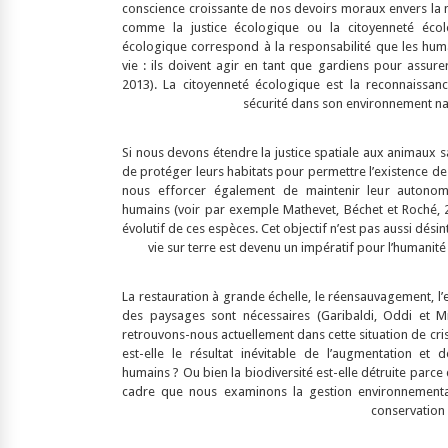
conscience croissante de nos devoirs moraux envers la 
comme la justice écologique ou la citoyenneté écolo
écologique correspond à la responsabilité que les hum
vie : ils doivent agir en tant que gardiens pour assure
2013). La citoyenneté écologique est la reconnaissan
sécurité dans son environnement nat
Si nous devons étendre la justice spatiale aux animaux sa
de protéger leurs habitats pour permettre l’existence d
nous efforcer également de maintenir leur autonom
humains (voir par exemple Mathevet, Béchet et Roché, 2
évolutif de ces espèces. Cet objectif n’est pas aussi désint
vie sur terre est devenu un impératif pour l’humanité 
La restauration à grande échelle, le réensauvagement, l’e
des paysages sont nécessaires (Garibaldi, Oddi et M
retrouvons-nous actuellement dans cette situation de cris
est-elle le résultat inévitable de l’augmentation et 
humains ? Ou bien la biodiversité est-elle détruite parce 
cadre que nous examinons la gestion environnementale
conservation 