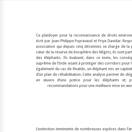
Ce plaidoyer pour la reconnaissance de droits enviro
écrit par Jean-Philippe Puyravaud et Priya Davidar. Res
association qui depuis cinq décennies se charge de la 
cœur de la réserve de biosphère des Nilgiris, ils sont pa
des éléphants. Ils évaluent, dans ce texte, les cons
suprême de l’Inde visant à protéger des corridors pour 
également du cas de Rivaldo, un éléphant mis en captivi
d’un plan de réhabilitation. Cette analyse permet de déga
en œuvre d’une justice pour les éléphants et, p
recommandations pour une meilleure mise en œuvr
L’extinction imminente de nombreuses espèces dans l’a