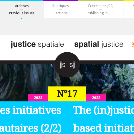
Archives
Rubriques
Écrire dans JSSJ
Previous issues
Sections
Publishing in JSSJ
N°17
2022
2022
des initiatives
The (in)just
taires (2/2)
based initiat