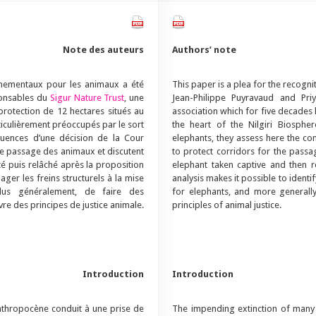
Note des auteurs
Authors’ note
nnementaux pour les animaux a été
This paper is a plea for the recogni
ponsables du
Sigur Nature Trust
, une
Jean-Philippe Puyravaud and Pr
protection de 12 hectares situés au
association which for five decades 
rticulièrement préoccupés par le sort
the heart of the Nilgiri Biospher
équences d’une décision de la Cour
elephants, they assess here the c
le passage des animaux et discutent
to protect corridors for the passa
té puis relâché après la proposition
elephant taken captive and then r
ger les freins structurels à la mise
analysis makes it possible to identi
lus généralement, de faire des
for elephants, and more generall
e des principes de justice animale.
principles of animal justice.
Introduction
Introduction
nthropocène conduit à une prise de
The impending extinction of many 