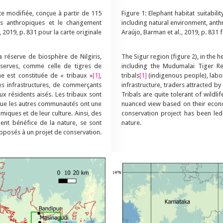
rte modifiée, conçue à partir de 115
Figure 1: Elephant habitat suitabil
ions anthropiques et le changement
including natural environment, ant
, 2019, p. 831 pour la carte originale
Araújo, Barman et al
.
, 2019, p. 831 
a réserve de biosphère de Nilgiris,
The Sigur region (figure 2), in the 
serves, comme celle de tigres de
including the Mudumalai Tiger R
e est constituée de « tribaux »
[1]
,
tribals
[1]
(indigenous people), labo
des infrastructures, de commerçants
infrastructure, traders attracted b
x résidents aisés. Les tribaux sont
Tribals are quite tolerant of wild
que les autres communautés ont une
nuanced view based on their econo
iques et de leur culture. Ainsi, des
conservation project has been led
ment bénéfice de la nature, se sont
nature.
pposés à un projet de conservation.