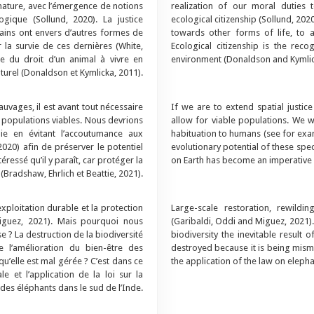
nature, avec l’émergence de notions
realization of our moral duties 
gique (Sollund, 2020). La justice
ecological citizenship (Sollund, 2020
ains ont envers d’autres formes de
towards other forms of life, to a
r la survie de ces dernières (White,
Ecological citizenship is the recog
ce du droit d’un animal à vivre en
environment (Donaldson and Kymlic
urel (Donaldson et Kymlicka, 2011).
uvages, il est avant tout nécessaire
If we are to extend spatial justice
e populations viables. Nous devrions
allow for viable populations. We w
ie en évitant l’accoutumance aux
habituation to humans (see for exa
020) afin de préserver le potentiel
evolutionary potential of these speci
éressé qu’il y paraît, car protéger la
on Earth has become an imperative f
(Bradshaw, Ehrlich et Beattie, 2021).
xploitation durable et la protection
Large-scale restoration, rewildi
iguez, 2021). Mais pourquoi nous
(Garibaldi, Oddi and Miguez, 2021). 
e ? La destruction de la biodiversité
biodiversity the inevitable result 
de l’amélioration du bien-être des
destroyed because it is being mis
qu’elle est mal gérée ? C’est dans ce
the application of the law on elepha
 et l’application de la loi sur la
des éléphants dans le sud de l’Inde.