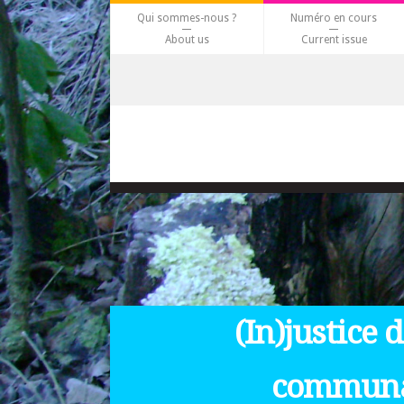
Qui sommes-nous ?
Numéro en cours
About us
Current issue
(In)justice 
communau