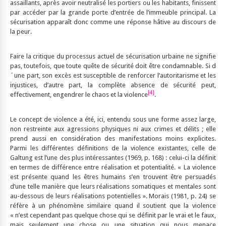
assaillants, après avoir neutralisé les portiers ou les habitants, finissent
par accéder par la grande porte d’entrée de l’immeuble principal. La
sécurisation apparaît donc comme une réponse hâtive au discours de
la peur.
Faire la critique du processus actuel de sécurisation urbaine ne signifie
pas, toutefois, que toute quête de sécurité doit être condamnable. Si d
´une part, son excès est susceptible de renforcer l’autoritarisme et les
injustices, d’autre part, la complète absence de sécurité peut,
[4]
effectivement, engendrer le chaos et la violence
.
Le concept de violence a été, ici, entendu sous une forme assez large,
non restreinte aux agressions physiques ni aux crimes et délits ; elle
prend aussi en considération des manifestations moins explicites.
Parmi les différentes définitions de la violence existantes, celle de
Galtung est l’une des plus intéressantes (1969, p. 168) : celui-ci la définit
en termes de différence entre réalisation et potentialité. « La violence
est présente quand les êtres humains s’en trouvent être persuadés
d’une telle manière que leurs réalisations somatiques et mentales sont
au-dessous de leurs réalisations potentielles ». Morais (1981, p. 24) se
réfère à un phénomène similaire quand il soutient que la violence
« n’est cependant pas quelque chose qui se définit par le vrai et le faux,
mais seulement une chose ou une situation qui nous menace