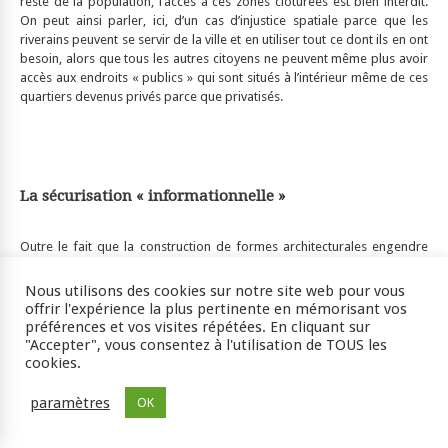
reste de la population, l’accès à ces zones clôturées est bien interdit.
On peut ainsi parler, ici, d’un cas d’injustice spatiale parce que les
riverains peuvent se servir de la ville et en utiliser tout ce dont ils en ont
besoin, alors que tous les autres citoyens ne peuvent même plus avoir
accès aux endroits « publics » qui sont situés à l’intérieur même de ces
quartiers devenus privés parce que privatisés.
La sécurisation « informationnelle »
Outre le fait que la construction de formes architecturales engendre
une ségrégation socio-spatiale et la répulsion des indésirables, la
sécurisation est aussi marquée par une informatisation du quotidien,
Nous utilisons des cookies sur notre site web pour vous
c’est-à-dire, par l’émergence de technologies destinées à la vigilance
offrir l'expérience la plus pertinente en mémorisant vos
informationnelle. En même temps que ces technologies peuvent
préférences et vos visites répétées. En cliquant sur
apporter une certaine sécurité, elles peuvent aussi générer de
"Accepter", vous consentez à l'utilisation de TOUS les
nouvelles paranoïas et des violences nouvelles.
cookies.
paramètres
OK
A Campinas, en réponse au fort taux de criminalité vécu par la ville
entre 1999 et 2003, un projet public d’implantation de caméras, élaboré
par la Mairie, intitulé Centrale Intégrée de Monitorage de Campinas