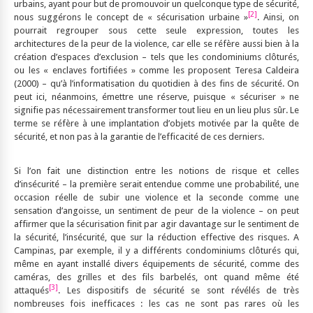
urbains, ayant pour but de promouvoir un quelconque type de sécurité,
[2]
nous suggérons le concept de « sécurisation urbaine »
. Ainsi, on
pourrait regrouper sous cette seule expression, toutes les
architectures de la peur de la violence, car elle se réfère aussi bien à la
création d’espaces d’exclusion – tels que les condominiums clôturés,
ou les « enclaves fortifiées » comme les proposent Teresa Caldeira
(2000) – qu’à l’informatisation du quotidien à des fins de sécurité. On
peut ici, néanmoins, émettre une réserve, puisque « sécuriser » ne
signifie pas nécessairement transformer tout lieu en un lieu plus sûr. Le
terme se réfère à une implantation d’objets motivée par la quête de
sécurité, et non pas à la garantie de l’efficacité de ces derniers.
Si l’on fait une distinction entre les notions de risque et celles
d’insécurité – la première serait entendue comme une probabilité, une
occasion réelle de subir une violence et la seconde comme une
sensation d’angoisse, un sentiment de peur de la violence – on peut
affirmer que la sécurisation finit par agir davantage sur le sentiment de
la sécurité, l’insécurité, que sur la réduction effective des risques. A
Campinas, par exemple, il y a différents condominiums clôturés qui,
même en ayant installé divers équipements de sécurité, comme des
caméras, des grilles et des fils barbelés, ont quand même été
[3]
attaqués
. Les dispositifs de sécurité se sont révélés de très
nombreuses fois inefficaces : les cas ne sont pas rares où les