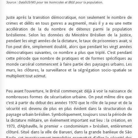
Source : DataSUS/MS pour les homicides et IBGE pour la population.
Juste après la transition démocratique, non seulement le nombre de
crimes et délits en tous genres a augmenté, mais il y a eu une nette
accélération de la du nombre de détenus parmi la population
brésilienne. Selon les données du Ministère Brésilien de la Justice,
pendant les vingt années de la dictature, le taux de prisonniers avait, si
l’on peut dire, simplement doublé, alors que pendant les vingt années
démocratiques suivantes, ce nombre a plus que triplé. C’est pendant
cette période que nombre de pratiques et de formes spécifiques au
monde carcéral commencent à faire partie des paysages urbains. Les
murs, les clôtures, la surveillance et la ségrégation socio-spatiale se
multiplient tout azimut.
Peu avant l’ouverture, le Brésil commençait déjà à voir la naissance de
nombreuses formes de sécurisation urbaine. On peut même dire que
c’est à partir du début des années 1970 que le rôle de la peur et de la
sécurité est devenu de plus en plus évident dans la structuration du
paysage urbain brésilien. Symboliquement, toujours sous la période de
la dictature militaire, un événement important eut lieu : la création, en
1973, d’Alphaville, le premier « condominium » brésilien, entièrement
clôturé. Situé dans la ville de Barueri, dans la grande banlieue de São
Paulo, cet investissement immobilier promettait d’allier la sécurité des