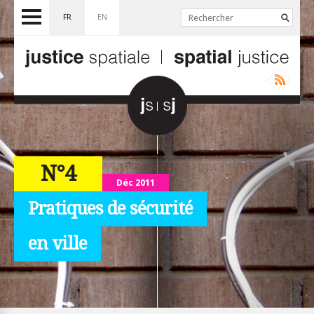
FR
EN
N°4
Déc 2011
Pratiques de sécurité
en ville