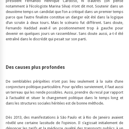
président Fernando Henrique Cardoso, ni d’autres (on pense
notamment à l’écologiste Marina Silva) n’ont dit mot. Soutenir dans un
deuxième temps un candidat que l’on a critiqué dans un premier temps
parce que l’autre finaliste constitue un danger eût été dans la logique
d’un scrutin à deux tours. Mais le scénario fut différent. Sans doute,
Fernando Haddad avait-il un positionnement trop à gauche pour
devenir en quelques jours un rassembleur. Sans doute aussi, a-t-il été
entraîné dans le discrédit qui pesait sur son parti.
Des causes plus profondes
De semblables péripéties n’ont pas lieu seulement à la suite d’une
conjoncture politique particulière. Pour qu’elles surviennent, il faut aussi
un terreau qui les rende possibles. Aussi, prendre du recul par rapport
à l’actualité et situer le changement politique dans le temps long et
dans les structures sociales héritées est de bonne méthode.
Dès 2013, des manifestations à São Paulo et à Rio de Janeiro avaient
révélé une certaine lassitude de l’opinion. Il s’agissait initialement de
dénoncer les tarifs et la médiocre qualité des transports publics à un