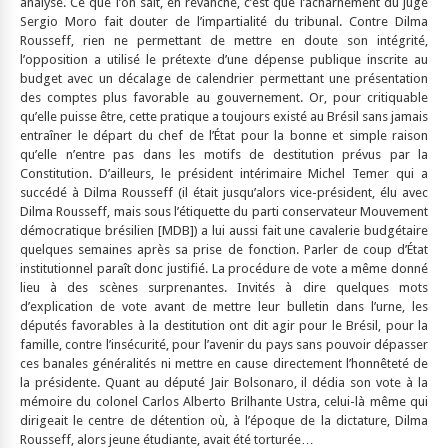
analyse. Ce que l’on sait, en revanche, c’est que l’acharnement du juge
Sergio Moro fait douter de l’impartialité du tribunal. Contre Dilma
Rousseff, rien ne permettant de mettre en doute son intégrité,
l’opposition a utilisé le prétexte d’une dépense publique inscrite au
budget avec un décalage de calendrier permettant une présentation
des comptes plus favorable au gouvernement. Or, pour critiquable
qu’elle puisse être, cette pratique a toujours existé au Brésil sans jamais
entraîner le départ du chef de l’État pour la bonne et simple raison
qu’elle n’entre pas dans les motifs de destitution prévus par la
Constitution. D’ailleurs, le président intérimaire Michel Temer qui a
succédé à Dilma Rousseff (il était jusqu’alors vice-président, élu avec
Dilma Rousseff, mais sous l’étiquette du parti conservateur Mouvement
démocratique brésilien [MDB]) a lui aussi fait une cavalerie budgétaire
quelques semaines après sa prise de fonction. Parler de coup d’État
institutionnel paraît donc justifié. La procédure de vote a même donné
lieu à des scènes surprenantes. Invités à dire quelques mots
d’explication de vote avant de mettre leur bulletin dans l’urne, les
députés favorables à la destitution ont dit agir pour le Brésil, pour la
famille, contre l’insécurité, pour l’avenir du pays sans pouvoir dépasser
ces banales généralités ni mettre en cause directement l’honnêteté de
la présidente. Quant au député Jair Bolsonaro, il dédia son vote à la
mémoire du colonel Carlos Alberto Brilhante Ustra, celui-là même qui
dirigeait le centre de détention où, à l’époque de la dictature, Dilma
Rousseff, alors jeune étudiante, avait été torturée…