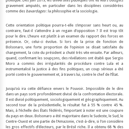
politique. Dès juin 2019, les universités publiques ont vu leurs budgets
gravement amputés, en particulier dans les disciplines considérées
comme des
bavardages
: la philosophie et la sociologie.
Cette orientation politique pourra-t-elle s’imposer sans heurt ou, au
contraire, faut-il s’attendre à un regain d’opposition ? Il est trop tôt
pour le dire. L’heure est plutôt à un examen du rapport des forces en
présence. Or, celui-ci évolue. Si lors de la prise de fonction de
Bolsonaro, une forte proportion de l’opinion se disait satisfaite du
changement, la cote du président a chuté très vite ensuite. Par ailleurs,
quand, confirmant les soupçons, des révélations ont établi que Sergio
Moro a commis des irrégularités de procédure contre Lula et a
instrumentalisé la justice à des fins politiques, un coup sérieux a été
porté contre le gouvernement et, à travers lui, contre le chef de l’État.
Jusqu’où ira cette défiance envers le Pouvoir. Impossible de le dire
dans un pays sorti profondément divisé de la confrontation électorale.
Il est divisé politiquement, sociologiquement et géographiquement. Au
second tour de la présidentielle, le résultat fut à 55 % contre 45 %.
Mais, à l’échelle des États fédérés, l’important à noter est une coupure
du pays en deux. Bolsonaro a été majoritaire dans le Sudeste, le Sud, le
Centre-Ouest et une partie de l’Amazonie, c’est-à-dire, si l’on considère
les gros effectifs d’électeurs, par le Brésil riche. Il a obtenu 68 % des