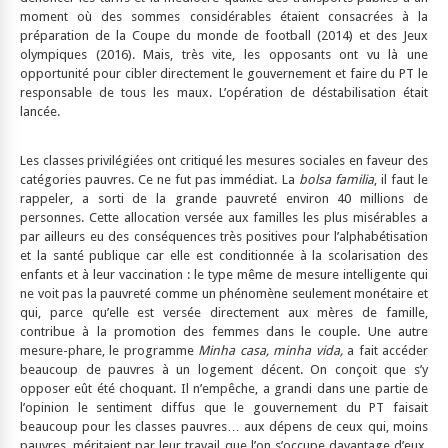
moment où des sommes considérables étaient consacrées à la
préparation de la Coupe du monde de football (2014) et des Jeux
olympiques (2016). Mais, très vite, les opposants ont vu là une
opportunité pour cibler directement le gouvernement et faire du PT le
responsable de tous les maux. L’opération de déstabilisation était
lancée.
Les classes privilégiées ont critiqué les mesures sociales en faveur des
catégories pauvres. Ce ne fut pas immédiat. La
bolsa familia
, il faut le
rappeler, a sorti de la grande pauvreté environ 40 millions de
personnes. Cette allocation versée aux familles les plus misérables a
par ailleurs eu des conséquences très positives pour l’alphabétisation
et la santé publique car elle est conditionnée à la scolarisation des
enfants et à leur vaccination : le type même de mesure intelligente qui
ne voit pas la pauvreté comme un phénomène seulement monétaire et
qui, parce qu’elle est versée directement aux mères de famille,
contribue à la promotion des femmes dans le couple. Une autre
mesure-phare, le programme
Minha casa, minha vida,
a fait accéder
beaucoup de pauvres à un logement décent. On conçoit que s’y
opposer eût été choquant. Il n’empêche, a grandi dans une partie de
l’opinion le sentiment diffus que le gouvernement du PT faisait
beaucoup pour les classes pauvres… aux dépens de ceux qui, moins
pauvres, méritaient par leur travail que l’on s’occupe davantage d’eux.