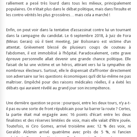
ralliement a pesé très lourd dans tous les milieux, principalement
populaires. On n’était plus dans le débat politique, mais dans l’insulte et
les contre-vérités les plus grossières… mais cela a marché !
Enfin, on peut voir dans la tentative d’assassinat contre lui un tournant
dans la campagne du candidat. Le 6 septembre 2018, à Juiz de Fora
(Minas Gerais) où il tient meeting, Jair Bolsonaro est victime d’un
attentat. Grièvement blessé de plusieurs coups de couteau à
l’abdomen, il est immobilisé à l’hôpital. Paradoxalement, cette grave
épreuve personnelle allait devenir une grande chance politique. Elle
faisait de lui une victime et un héros, attirant vers lui la sympathie de
nombreux électeurs. Surtout, elle le dispensait d’affronter directement
son adversaire sur les questions économiques qu’il dit lui-même ne pas
maîtriser. Empêché pour des raisons médicales réelles, il a évité les
débats qui auraient révélé au grand jour son incompétence.
Une dernière question se pose : pourquoi, entre les deux tours, n’y a-t-
il pas eu une sorte de front républicain pour lui barrer la route ? Certes,
la partie était mal engagée avec 16 points d’écart entre les deux
finalistes et des réserves limitées de voix, mais elle valait d’être jouée.
Toutefois, ni Ciro Gomes, arrivé troisième avec 12 % des voix, ni
Geraldo Alckmin arrivé quatrième avec près de 5 %, ni l’ancien