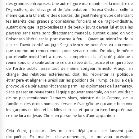
des grandes entreprises. Une autre figure marquante est la ministre de
l’Agriculture, de l’élevage et de l’alimentation : Teresa Cristina, celle-là
même qui, à la Chambre des députés, dirigeait l’intergroupe défendant
les intérêts des grands propriétaires fonciers et de l’agro-industrie.
Autant dire que l’agro-business a de beaux jours devant lui et que les
paysans sans terre sont directement menacés, surtout quand on voit
Bolsonaro libéraliser le port d’arme à feu… Quant au ministère de la
Justice, l’avoir confié au juge Sergio Moro ne peut être vu autrement
que comme un remerciement pour service rendu. De plus, le même
portefeuille ministériel a dans sa compétence la sécurité publique :
réunir sous une seule autorité ce qui relève de la justice et ce qui relève
de l’ordre public laisse tout de même songeur. Ernesto Araujo, en
charge des relations extérieures, doit, lui, réorienter la politique
étrangère et aligner le Brésil sur les positions de Trump, ce qui a déjà
provoqué de sérieuses réticences parmi les diplomates de l’Itamaraty.
Sans passer en revue toute l’équipe gouvernementale, on s’en voudrait
de ne pas mentionner Damares Alves, ministre de la Femme, de la
famille et des droits humains, fervente évangélique qui aime bien voir
les garçons en bleu et les filles en rose, et qui se prétend inspirée par
ce que lui a dit Jésus-Christ en personne lors d’une apparition…
Cela étant, plusieurs des mesures déjà prises ne laissent pas
d’inquiéter. En matière d’environnement, le nouveau président