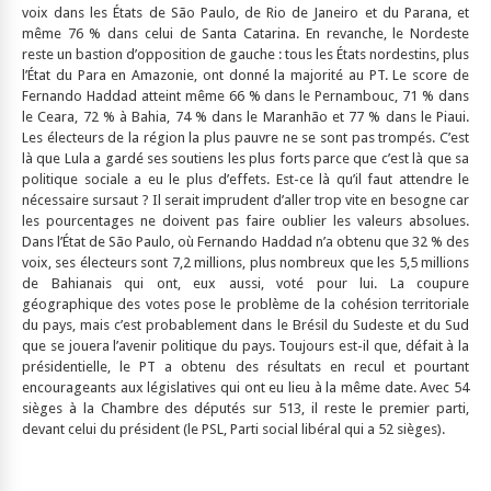
voix dans les États de São Paulo, de Rio de Janeiro et du Parana, et
même 76 % dans celui de Santa Catarina. En revanche, le Nordeste
reste un bastion d’opposition de gauche : tous les États nordestins, plus
l’État du Para en Amazonie, ont donné la majorité au PT. Le score de
Fernando Haddad atteint même 66 % dans le Pernambouc, 71 % dans
le Ceara, 72 % à Bahia, 74 % dans le Maranhão et 77 % dans le Piaui.
Les électeurs de la région la plus pauvre ne se sont pas trompés. C’est
là que Lula a gardé ses soutiens les plus forts parce que c’est là que sa
politique sociale a eu le plus d’effets. Est-ce là qu’il faut attendre le
nécessaire sursaut ? Il serait imprudent d’aller trop vite en besogne car
les pourcentages ne doivent pas faire oublier les valeurs absolues.
Dans l’État de São Paulo, où Fernando Haddad n’a obtenu que 32 % des
voix, ses électeurs sont 7,2 millions, plus nombreux que les 5,5 millions
de Bahianais qui ont, eux aussi, voté pour lui. La coupure
géographique des votes pose le problème de la cohésion territoriale
du pays, mais c’est probablement dans le Brésil du Sudeste et du Sud
que se jouera l’avenir politique du pays. Toujours est-il que, défait à la
présidentielle, le PT a obtenu des résultats en recul et pourtant
encourageants aux législatives qui ont eu lieu à la même date. Avec 54
sièges à la Chambre des députés sur 513, il reste le premier parti,
devant celui du président (le PSL, Parti social libéral qui a 52 sièges).