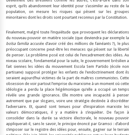
deviennent des Brésiliens comme les autres, c’est-à-dire dans son
esprit, qu’ils abandonnent leur identité pour s’assimiler au reste de la
population, on mesure les risques qui pèsent sur les groupes
minoritaires dont les droits sont pourtant reconnus par la Constitution.
Finalement, malgré toute l’inquiétude que provoquent les déclarations
du nouveau pouvoir en matière sociale (que deviendra par exemple la
bolsa familia
accusée d’avoir créé des millions de fainéants ?), le plus
préoccupant concerne peut-être les menaces qui pèsent sur la liberté
de penser. Le problème posé est celui de l’encadrement des idées. Au
niveau scolaire, fondamental pour la suite, le gouvernement brésilien a
fait siennes les idées du mouvement Escola Sem Partido (école non
partisane) supposé protéger les enfants de l’endoctrinement dont ils
seraient aujourd’hui victimes de la part de maîtres communistes. Cette
obsession de voir partout l’emprise du marxisme à un moment où cette
idéologie a perdu la place hégémonique qu’elle a occupé un temps
révèle une grande ignorance. Elle montre une incapacité à penser
autrement que par slogans, voire une stratégie destinée à discréditer
l’adversaire. Et, quand sont tenues pour d’inspiration marxiste les
valeurs démocratiques, il y a matière à s’inquiéter. De façon à
consolider dans la durée sa victoire électorale, le nouveau pouvoir
appliquerait-il, sans le savoir, le principe énoncé par Gramsci : d’abord
s’imposer sur le registre des idées pour, ensuite, gagner sur le terrain