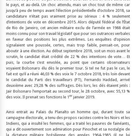
le pays, et au-delà. Un choc attendu, mais un choc tout de même car
jusqu’à peu de temps avant l’élection présidentielle d’octobre 2018, sa
candidature n’était pas vraiment prise au sérieux : 4 % seulement
d’intentions de vote en décembre 2015. Alors député fédéral de l’État
de Rio de Janeiro, cet ancien militaire exclu de l’armée en 1988 était
moins connu pour son travail législatif que pour ses outrances verbales
en faveur des positions les plus extrêmes. Les enquêtes d’opinion
signalaient une poussée, certes, mais trop faible, pensait-on, pour
aboutir à une élection. Au début septembre 2018, soit un mois avant le
scrutin, le candidat était crédité de 22 % des intentions de vote… Et
puis, la courbe s’est envolée, au point que certains observateurs
voyaient Bolsonaro élu dès le premier tour. Si tel ne fut pas le cas, le
fait est qu’il a réuni 46,03 % des voix le 7 octobre 2018, très loin devant
le candidat du Parti des travailleurs (PT), Fernando Haddad, arrivé
deuxième avec 29,28 % des suffrages. Dès lors, les dés étaient jetés :
Jair Bolsonaro l’emportait au second tour, le 28 octobre, avec 55,13 %
er
des voix. Il prenait ses fonctions le 1
janvier 2019.
Ainsi entrait au Palais du Planalto un homme qui, durant toute sa
campagne électorale, a tenu des propos racistes contre les Noirs et les
Indiens, qui a insulté les femmes, qui a traité les pauvres de fainéants,
qui a dit ouvertement son admiration pour Pinochet et sa nostalgie de
la dictature militaire brésilienne des années 1964-1985 (il ne lui