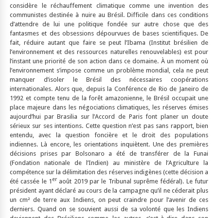
considère le réchauffement climatique comme une invention des
communistes destinée à nuire au Brésil. Difficile dans ces conditions
d’attendre de lui une politique fondée sur autre chose que des
fantasmes et des obsessions dépourvues de bases scientifiques. De
fait, réduire autant que faire se peut l’Ibama (Institut brésilien de
l’environnement et des ressources naturelles renouvelables) est pour
l’instant une priorité de son action dans ce domaine. À un moment où
l’environnement s’impose comme un problème mondial, cela ne peut
manquer d’isoler le Brésil des nécessaires coopérations
internationales. Alors que, depuis la Conférence de Rio de Janeiro de
1992 et compte tenu de la forêt amazonienne, le Brésil occupait une
place majeure dans les négociations climatiques, les réserves émises
aujourd’hui par Brasilia sur l’Accord de Paris font planer un doute
sérieux sur ses intentions. Cette question n’est pas sans rapport, bien
entendu, avec la question foncière et le droit des populations
indiennes. Là encore, les orientations inquiètent. Une des premières
décisions prises par Bolsonaro a été de transférer de la Funai
(Fondation nationale de l’Indien) au ministère de l’Agriculture la
compétence sur la délimitation des réserves indigènes (cette décision a
er
été cassée le 1
août 2019 par le Tribunal suprême fédéral). Le futur
président ayant déclaré au cours de la campagne qu’il ne céderait plus
un cm² de terre aux Indiens, on peut craindre pour l’avenir de ces
derniers. Quand on se souvient aussi de sa volonté que les Indiens