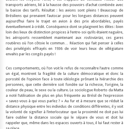
transports aériens, lié à la hausse des pouvoirs d’achat combinée avec
la baisse des tarifs. Résultat : les avions sont pleins ! Beaucoup de
Brésiliens qui prenaient l’autocar pour les longues distances peuvent
aujourd’hui faire le trajet en avion à des prix abordables, payés
éventuellement à crédit. Conséquence dont se plaignent les élites : bien
loin des lieux de distinction propices à l’entre-soi qu’ils étaient naguère,
les aéroports ressemblent maintenant aux
rodoviarias
, ces gares
routières où l’on côtoie le commun… Réaction qui fait penser à celles
des privilégiés effrayés en 1936 de voir leurs lieux de villégiature
envahis par les congés payés !
Ces comportements, où l’on voit le refus de reconnaître l’autre comme
un égal, montrent la fragilité de la culture démocratique et donc la
porosité de l’opinion face à toute idéologie prônant la hiérarchie des
personnes, que cette dernière soit fondée sur la richesse, l’origine, la
couleur de peau, le sexe ou la culture. Le sociologue Roberto da Matta
a noté l’utilisation de plus en plus fréquente au Brésil de l’expression
« savez-vous à qui vous parlez ? » Au fur et à mesure que se réduit la
distance physique entre les individus de conditions différentes, il y voit
la volonté de signifier à l’interlocuteur que la proximité ne doit pas lui
faire oublier la distance sociale qui le sépare de vous et doit lui
rappeler que, même dans les espaces ouverts à tous, il lui faut rester à
sa place.