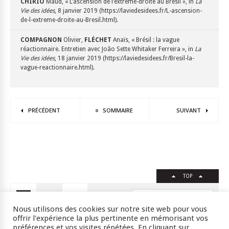
CHIRIO
Maud, « L’ascension de l’extrême-droite au Brésil », in
La
Vie des idées
, 8 janvier 2019 (https://laviedesidees.fr/L-ascension-
de-l-extreme-droite-au-Bresil.html).
COMPAGNON
Olivier,
FLÉCHET
Anaïs, « Brésil : la vague
réactionnaire. Entretien avec João Sette Whitaker Ferreira », in
La
Vie des idées
, 18 janvier 2019 (https://laviedesidees.fr/Bresil-la-
vague-reactionnaire.html).
PRÉCÉDENT
SOMMAIRE
SUIVANT
TOP
FR
EN
Nous utilisons des cookies sur notre site web pour vous
offrir l'expérience la plus pertinente en mémorisant vos
préférences et vos visites répétées. En cliquant sur