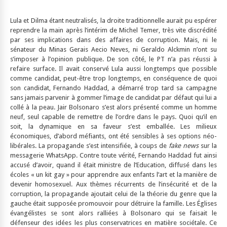
Lula et Dilma étant neutralisés, la droite traditionnelle aurait pu espérer
reprendre la main après l’intérim de Michel Temer, très vite discrédité
par ses implications dans des affaires de corruption. Mais, ni le
sénateur du Minas Gerais Aecio Neves, ni Geraldo Alckmin n’ont su
s’imposer à l’opinion publique. De son côté, le PT n’a pas réussi à
refaire surface. Il avait conservé Lula aussi longtemps que possible
comme candidat, peut-être trop longtemps, en conséquence de quoi
son candidat, Fernando Haddad, a démarré trop tard sa campagne
sans jamais parvenir à gommer l’image de candidat par défaut qui lui a
collé à la peau. Jair Bolsonaro s’est alors présenté comme un homme
neuf, seul capable de remettre de l’ordre dans le pays. Quoi qu’il en
soit, la dynamique en sa faveur s’est emballée. Les milieux
économiques, d’abord méfiants, ont été sensibles à ses options néo-
libérales. La propagande s’est intensifiée, à coups de
fake news
sur la
messagerie WhatsApp. Contre toute vérité, Fernando Haddad fut ainsi
accusé d’avoir, quand il était ministre de l’Education, diffusé dans les
écoles « un kit gay » pour apprendre aux enfants l’art et la manière de
devenir homosexuel. Aux thèmes récurrents de l’insécurité et de la
corruption, la propagande ajoutait celui de la théorie du genre que la
gauche était supposée promouvoir pour détruire la famille. Les Églises
évangélistes se sont alors ralliées à Bolsonaro qui se faisait le
défenseur des idées les plus conservatrices en matière sociétale. Ce