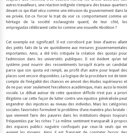
autres travailleurs, une réaction indignée s’empara des beaux quartiers
devant ce qui était vécu comme une intrusion du gouvernement dans la
vie privée. Est-ce forcer le trait de voir ce comportement comme un
héritage de la société esclavagiste quand, de leur côté, les
empregadas
célébraient cette loi comme une nouvelle Abolition ?
Cet exemple est significatif. Il est corroboré par bien d’autres allant
des petits faits de la vie quotidienne aux mesures gouvernementales
importantes. Ainsi, a été très critiquée la création des quotas pour
l’admission dans les universités publiques. Il est évident qu’un tel
système peut nourrir des ressentiments lorsqu’il écarte un candidat
parce que son quota est rempli, au profit d’un autre pour lequel des
places sont encore disponibles. La logique de la procédure est de tenir
compte de l’inégalité des chances en amont des études supérieures et
de ne pas viser seulement l’excellence académique, mais aussi la mixité
sociale. Le débat autour de cette question difficile n’est pas a priori
illégitime car cette façon de lutter contre une injustice généralisée peut
engendrer des injustices au niveau des individus. Mais les catégories
sociales favorisées formulent le problème d’une manière plus brutale :
que viennent faire des pauvres dans les institutions depuis toujours
fréquentées par les riches ? Le même sentiment transparaît à propos
des espaces publics naguère confisqués par ceux-là seuls qui en
avaient les moyens. Ainsi, il est frappant de constater l’essor des