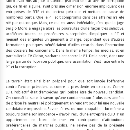
Moro avait mis au jour à Curitiba (Parana) une affaire de corruption
qui, de fil en aiguille, avait pris une dimension énorme impliquant des
entreprises de BTP et du secteur pétrolier et mettant en cause de
nombreux partis. Que le PT soit compromis dans ces affaires n’a été
nié par quiconque. Mais, ce qui est aussi indéniable, c’est que le juge
Sergio Moro a engagé alors les poursuites d’une façon très sélective,
accélérant toutes les procédures susceptibles d’impliquer le PT et
menant des enquêtes uniquement à charge, cependant que d’autres
formations politiques bénéficiaient d’utiles retards dans l’instruction
des dossiers les concernant. Dans le même temps, les médias, et en
particulier la TV Globo, s’acharnaient contre le PT. De la sorte, dans une
large partie de l’opinion publique, une assimilation s’est faite entre le
PT et la corruption.
Le terrain était ainsi bien préparé pour que soit lancée l’offensive
contre l’ancien président et contre la présidente en exercice. Contre
Lula, l’objectif était d’empêcher qu’il puisse être de nouveau candidat.
On connaît la suite, à savoir qu’une condamnation à plusieurs années
de prison l’a neutralisé politiquement en rendant pour lui une nouvelle
candidature impossible. Savoir s’il est ou non coupable – lui-même a
toujours clamé son innocence – d’avoir reçu d’une entreprise du BTP un
appartement en bord de mer en contrepartie d’attributions
préférentielles de marchés publics, ne relève pas de la présente