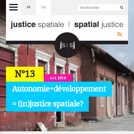
FR
EN
N°13
oct 2019
Autonomie+développement
= (in)justice spatiale?