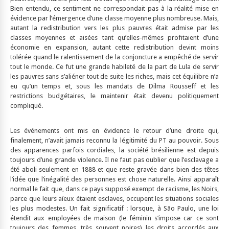
Bien entendu, ce sentiment ne correspondait pas à la réalité mise en
évidence par l’émergence d’une classe moyenne plus nombreuse. Mais,
autant la redistribution vers les plus pauvres était admise par les
classes moyennes et aisées tant qu’elles-mêmes profitaient d’une
économie en expansion, autant cette redistribution devint moins
tolérée quand le ralentissement de la conjoncture a empêché de servir
tout le monde. Ce fut une grande habileté de la part de Lula de servir
les pauvres sans s’aliéner tout de suite les riches, mais cet équilibre n’a
eu qu’un temps et, sous les mandats de Dilma Rousseff et les
restrictions budgétaires, le maintenir était devenu politiquement
compliqué.
Les événements ont mis en évidence le retour d’une droite qui,
finalement, n’avait jamais reconnu la légitimité du PT au pouvoir. Sous
des apparences parfois cordiales, la société brésilienne est depuis
toujours d’une grande violence. Il ne faut pas oublier que l’esclavage a
été aboli seulement en 1888 et que reste gravée dans bien des têtes
l’idée que l’inégalité des personnes est chose naturelle. Ainsi apparaît
normal le fait que, dans ce pays supposé exempt de racisme, les Noirs,
parce que leurs aïeux étaient esclaves, occupent les situations sociales
les plus modestes. Un fait significatif : lorsque, à São Paulo, une loi
étendit aux employées de maison (le féminin s’impose car ce sont
toujours des femmes, très souvent noires) les droits accordés aux