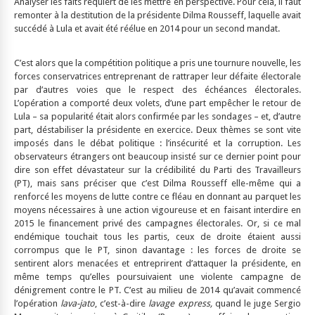
Analyser les faits requiert de les mettre en perspective. Pour cela, il faut
remonter à la destitution de la présidente Dilma Rousseff, laquelle avait
succédé à Lula et avait été réélue en 2014 pour un second mandat.
C’est alors que la compétition politique a pris une tournure nouvelle, les
forces conservatrices entreprenant de rattraper leur défaite électorale
par d’autres voies que le respect des échéances électorales.
L’opération a comporté deux volets, d’une part empêcher le retour de
Lula – sa popularité était alors confirmée par les sondages – et, d’autre
part, déstabiliser la présidente en exercice. Deux thèmes se sont vite
imposés dans le débat politique : l’insécurité et la corruption. Les
observateurs étrangers ont beaucoup insisté sur ce dernier point pour
dire son effet dévastateur sur la crédibilité du Parti des Travailleurs
(PT), mais sans préciser que c’est Dilma Rousseff elle-même qui a
renforcé les moyens de lutte contre ce fléau en donnant au parquet les
moyens nécessaires à une action vigoureuse et en faisant interdire en
2015 le financement privé des campagnes électorales. Or, si ce mal
endémique touchait tous les partis, ceux de droite étaient aussi
corrompus que le PT, sinon davantage : les forces de droite se
sentirent alors menacées et entreprirent d’attaquer la présidente, en
même temps qu’elles poursuivaient une violente campagne de
dénigrement contre le PT. C’est au milieu de 2014 qu’avait commencé
l’opération
lava-jato
, c’est-à-dire
lavage express,
quand le juge Sergio