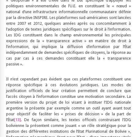
« Géoportail » a été créée dans le but spécifique d’appuyer les
politiques environnementales de l’U.E. en constituant le « nœud »
national d’une infrastructure informationnelle communautaire définie
par la directive INSPIRE. Les plateformes sud-américaines sont lancées
entre 2007 et 2012, quelques années après ou concomitamment à
l’adoption de textes juridiques spécifiques sur le droit à l’information.
Les IDG constituent dans le champ environnemental les principales
expressions de la « transparence active » en matière de droit à
l’information, qui implique la diffusion d’information par l’État
indépendamment de demandes spécifiques de citoyens, la réponse au
cas par cas à ces demandes constituant elle la « transparence
passive ».
Il n’est cependant pas évident que ces plateformes constituent une
réponse spécifique à ces évolutions juridiques. Les modes de
justification officiels de leur création permettent de conclure que
l’accès citoyen à l’information constitue une motivation secondaire. La
première version du projet de loi visant à instituer l’IDG nationale
argentine la présente par exemple comme un outil ayant avant tout
pour objectif de faciliter les « prises de décision » de la part de
l’État
[13]
. De façon similaire, les textes officiels construisant l’IDG
bolivienne la présentent comme jouant « un rôle stratégique pour la
gestion des différentes institutions de l’Etat Plurinational de Bolivie »,