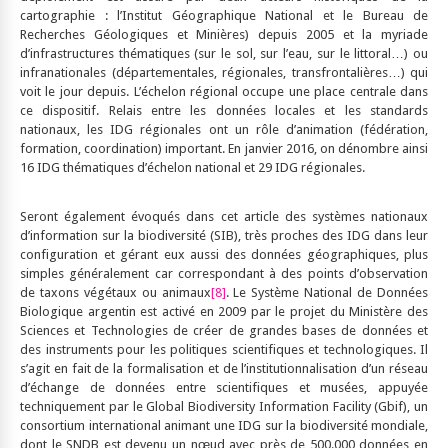
cartographie : l’Institut Géographique National et le Bureau de
Recherches Géologiques et Minières) depuis 2005 et la myriade
d’infrastructures thématiques (sur le sol, sur l’eau, sur le littoral…) ou
infranationales (départementales, régionales, transfrontalières…) qui
voit le jour depuis. L’échelon régional occupe une place centrale dans
ce dispositif. Relais entre les données locales et les standards
nationaux, les IDG régionales ont un rôle d’animation (fédération,
formation, coordination) important. En janvier 2016, on dénombre ainsi
16 IDG thématiques d’échelon national et 29 IDG régionales.
Seront également évoqués dans cet article des systèmes nationaux
d’information sur la biodiversité (SIB), très proches des IDG dans leur
configuration et gérant eux aussi des données géographiques, plus
simples généralement car correspondant à des points d’observation
de taxons végétaux ou animaux
[8]
. Le Système National de Données
Biologique argentin est activé en 2009 par le projet du Ministère des
Sciences et Technologies de créer de grandes bases de données et
des instruments pour les politiques scientifiques et technologiques. Il
s’agit en fait de la formalisation et de l’institutionnalisation d’un réseau
d’échange de données entre scientifiques et musées, appuyée
techniquement par le Global Biodiversity Information Facility (Gbif), un
consortium international animant une IDG sur la biodiversité mondiale,
dont le SNDB est devenu un nœud avec près de 500.000 données en