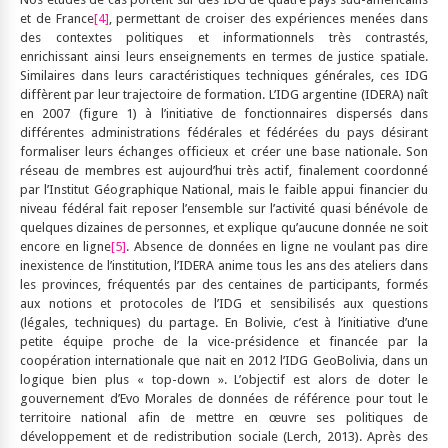
et de France
[4]
, permettant de croiser des expériences menées dans
des contextes politiques et informationnels très contrastés,
enrichissant ainsi leurs enseignements en termes de justice spatiale.
Similaires dans leurs caractéristiques techniques générales, ces IDG
diffèrent par leur trajectoire de formation. L’IDG argentine (IDERA) naît
en 2007 (figure 1) à l’initiative de fonctionnaires dispersés dans
différentes administrations fédérales et fédérées du pays désirant
formaliser leurs échanges officieux et créer une base nationale. Son
réseau de membres est aujourd’hui très actif, finalement coordonné
par l’Institut Géographique National, mais le faible appui financier du
niveau fédéral fait reposer l’ensemble sur l’activité quasi bénévole de
quelques dizaines de personnes, et explique qu’aucune donnée ne soit
encore en ligne
[5]
. Absence de données en ligne ne voulant pas dire
inexistence de l’institution, l’IDERA anime tous les ans des ateliers dans
les provinces, fréquentés par des centaines de participants, formés
aux notions et protocoles de l’IDG et sensibilisés aux questions
(légales, techniques) du partage. En Bolivie, c’est à l’initiative d’une
petite équipe proche de la vice-présidence et financée par la
coopération internationale que nait en 2012 l’IDG GeoBolivia, dans un
logique bien plus « top-down ». L’objectif est alors de doter le
gouvernement d’Evo Morales de données de référence pour tout le
territoire national afin de mettre en œuvre ses politiques de
développement et de redistribution sociale (Lerch, 2013). Après des