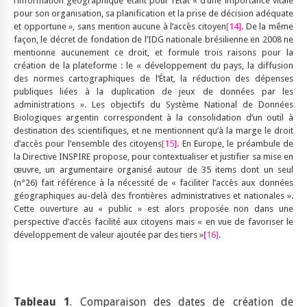
l’information géographique étant pour l’Etat « d’une importance vitale
pour son organisation, sa planification et la prise de décision adéquate
et opportune », sans mention aucune à l’accès citoyen
[14]
. De la même
façon, le décret de fondation de l’IDG nationale brésilienne en 2008 ne
mentionne aucunement ce droit, et formule trois raisons pour la
création de la plateforme : le « développement du pays, la diffusion
des normes cartographiques de l’État, la réduction des dépenses
publiques liées à la duplication de jeux de données par les
administrations ». Les objectifs du Système National de Données
Biologiques argentin correspondent à la consolidation d’un outil à
destination des scientifiques, et ne mentionnent qu’à la marge le droit
d’accès pour l’ensemble des citoyens
[15]
. En Europe, le préambule de
la Directive INSPIRE propose, pour contextualiser et justifier sa mise en
œuvre, un argumentaire organisé autour de 35 items dont un seul
(n°26) fait référence à la nécessité de « faciliter l’accès aux données
géographiques au-delà des frontières administratives et nationales ».
Cette ouverture au « public » est alors proposée non dans une
perspective d’accès facilité aux citoyens mais « en vue de favoriser le
développement de valeur ajoutée par des tiers »
[16]
.
Tableau 1
. Comparaison des dates de création de