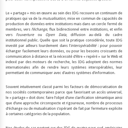
Le « partage » mis en œuvre au sein des IDG recouvre un continuum de
pratiques qui va de la
mutualisation
, mise en commun de capacités de
production de données entre institutions mais dans un cercle fermé de
membres, vers
l’échange
, flux bidirectionnel entre institutions, et enfin
vers
l’ouverture
ou
Open Data
, diffusion au-delà du cadre
institutionnel public. Quelle que soit la pratique considérée, toute IDG
investit par ailleurs lourdement dans l’
interopérabilité
: pour pouvoir
échanger facilement leurs données, ou pour les besoins croissants de
communication à distance et la nécessité d’être « repéré » sur le Web et
indexé par des moteurs de recherche, les IDG adoptent des normes
internationales afin de rendre leurs systèmes interopérables, leur
permettant de communiquer avec d’autres systèmes d’information.
Souvent intuitivement classé parmi les facteurs de démocratisation de
nos sociétés contemporaines parce que favorisant un accès universel,
le « partage » doit donc faire l’objet d’une clarification sémantique ainsi
que d’une approche circonspecte et rigoureuse, nombre de processus
d’échange ou de mutualisation s’opérant de fait par fermeture explicite
à certaines catégories de la population.
Nos études de cas portent sur des IDG de quatre pays sud-américains