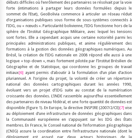
débuts difficiles où l’enrôlement des partenaires se résolvait par la voie
forte (intimations à partager leurs données formulées depuis le
sommet de l’Etat), GeoBolivia commence à articuler un réseau réduit
d’organisations publiques sous forme de sous-systèmes connectés à
l’IDG, ou « nœuds ». Particularité bolivienne, l’IDG fonctionne hors de la
sphère de l’Institut Géographique Militaire, avec lequel les tensions
sont fortes. Elle a cependant acquis une certaine notoriété parmi les
principales administrations publiques, et anime régulièrement des
formations à la gestion des données géographiques numériques. Au
Brésil, la création de l’IDG nationale en 2008 répond elle aussi à une
logique « top-down », mais fortement pilotée par l’Institut Brésilien de
Géographie et de Statistique, qui coordonne les groupes de travail
initiaux
[6]
ayant permis d’aboutir à la formulation d’un plan d’action
pluriannuel. A l’origine du projet, la volonté de créer un répertoire
national des données cartographiques durant les années 1990,
évoluant vers un projet d’IDG suite au constat de la numérisation
croissante des données. L’INDE rassemble aujourd’hui essentiellement
des partenaires de niveau fédéral, et une forte quantité de données est
disponible (figure 1). En Europe, la directive INSPIRE (2007/2/CE)
[7]
vise
au déploiement d’une infrastructure de données géographiques dans
la Communauté européenne en s’appuyant sur les IDG des États
membres. En France, le Conseil national de l’information géographique
(CNIG) assure la coordination entre l’infrastructure nationale (dont le
déploiement est assuré par deux acteurs historiques de la