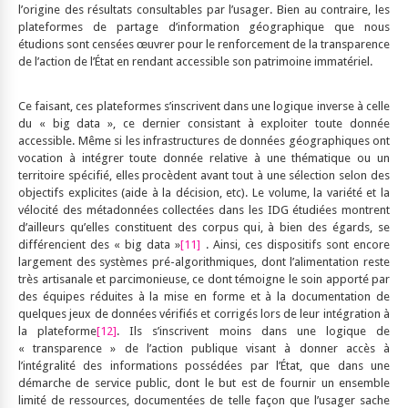
l’origine des résultats consultables par l’usager. Bien au contraire, les
plateformes de partage d’information géographique que nous
étudions sont censées œuvrer pour le renforcement de la transparence
de l’action de l’État en rendant accessible son patrimoine immatériel.
Ce faisant, ces plateformes s’inscrivent dans une logique inverse à celle
du « big data », ce dernier consistant à exploiter toute donnée
accessible. Même si les infrastructures de données géographiques ont
vocation à intégrer toute donnée relative à une thématique ou un
territoire spécifié, elles procèdent avant tout à une sélection selon des
objectifs explicites (aide à la décision, etc). Le volume, la variété et la
vélocité des métadonnées collectées dans les IDG étudiées montrent
d’ailleurs qu’elles constituent des corpus qui, à bien des égards, se
différencient des « big data »
[11]
. Ainsi, ces dispositifs sont encore
largement des systèmes pré-algorithmiques, dont l’alimentation reste
très artisanale et parcimonieuse, ce dont témoigne le soin apporté par
des équipes réduites à la mise en forme et à la documentation de
quelques jeux de données vérifiés et corrigés lors de leur intégration à
la plateforme
[12]
. Ils s’inscrivent moins dans une logique de
« transparence » de l’action publique visant à donner accès à
l’intégralité des informations possédées par l’État, que dans une
démarche de service public, dont le but est de fournir un ensemble
limité de ressources, documentées de telle façon que l’usager sache