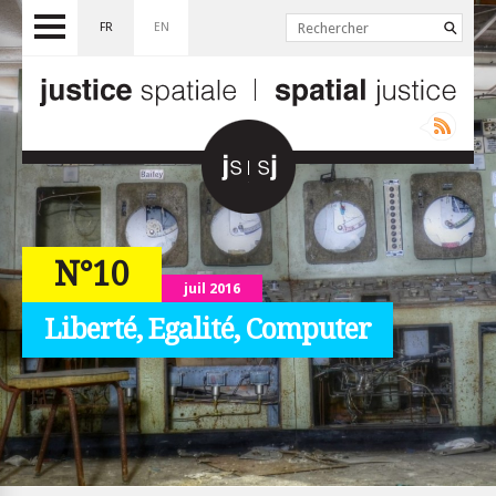
FR
EN
N°10
juil 2016
Liberté, Egalité, Computer