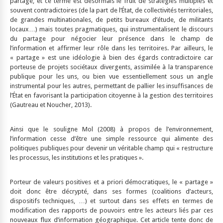
partage, et ce terme est désormais le fruit de stratégies multiples et
souvent contradictoires (de la part de l’État, de collectivités territoriales,
de grandes multinationales, de petits bureaux d’étude, de militants
locaux…) mais toutes pragmatiques, qui instrumentalisent le discours
du partage pour négocier leur présence dans le champ de
l’information et affirmer leur rôle dans les territoires. Par ailleurs, le
« partage » est une idéologie à bien des égards contradictoire car
porteuse de projets sociétaux divergents, assimilée à la transparence
publique pour les uns, ou bien vue essentiellement sous un angle
instrumental pour les autres, permettant de pallier les insuffisances de
l’État en favorisant la participation citoyenne à la gestion des territoires
(Gautreau et Noucher, 2013).
Ainsi que le souligne Mol (2008) à propos de l’environnement,
l’information cesse d’être une simple ressource qui alimente des
politiques publiques pour devenir un véritable champ qui « restructure
les processus, les institutions et les pratiques ».
Porteur de valeurs positives et a priori démocratiques, le « partage »
doit donc être décrypté, dans ses formes (coalitions d’acteurs,
dispositifs techniques, …) et surtout dans ses effets en termes de
modification des rapports de pouvoirs entre les acteurs liés par ces
nouveaux flux d’information géographique. Cet article tente donc de