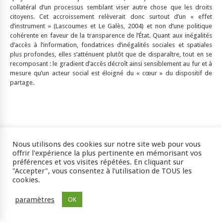
collatéral d’un processus semblant viser autre chose que les droits
citoyens. Cet accroissement relèverait donc surtout d’un « effet
d’instrument » (Lascoumes et Le Galès, 2004) et non d’une politique
cohérente en faveur de la transparence de l’État. Quant aux inégalités
d’accès à l’information, fondatrices d’inégalités sociales et spatiales
plus profondes, elles s’atténuent plutôt que de disparaître, tout en se
recomposant : le gradient d’accès décroît ainsi sensiblement au fur et à
mesure qu’un acteur social est éloigné du « cœur » du dispositif de
partage.
3. Couverture de l’information géographique,
égalité et risque
Nous utilisons des cookies sur notre site web pour vous
offrir l'expérience la plus pertinente en mémorisant vos
préférences et vos visites répétées. En cliquant sur
"Accepter", vous consentez à l'utilisation de TOUS les
cookies.
Au-delà des questions d’accès, c’est en termes de « couverture » que
peuvent être analysés les rapports entre information géographique
paramètres
OK
numérique et justice spatiale. Contribuant à rassembler des
patrimoines cartographiques dispersés, et à générer de nouveaux