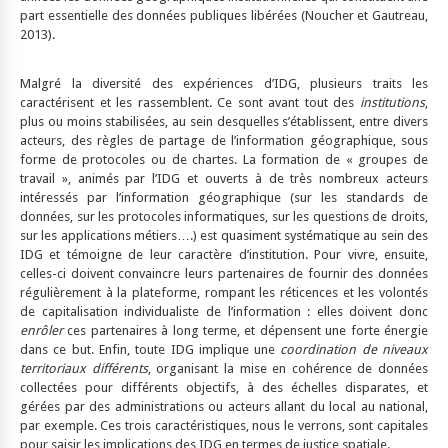
part essentielle des données publiques libérées (Noucher et Gautreau,
2013).
Malgré la diversité des expériences d’IDG, plusieurs traits les
caractérisent et les rassemblent. Ce sont avant tout des
institutions
,
plus ou moins stabilisées, au sein desquelles s’établissent, entre divers
acteurs, des règles de partage de l’information géographique, sous
forme de protocoles ou de chartes. La formation de « groupes de
travail », animés par l’IDG et ouverts à de très nombreux acteurs
intéressés par l’information géographique (sur les standards de
données, sur les protocoles informatiques, sur les questions de droits,
sur les applications métiers….) est quasiment systématique au sein des
IDG et témoigne de leur caractère d’institution. Pour vivre, ensuite,
celles-ci doivent convaincre leurs partenaires de fournir des données
régulièrement à la plateforme, rompant les réticences et les volontés
de capitalisation individualiste de l’information : elles doivent donc
enrôler
ces partenaires à long terme, et dépensent une forte énergie
dans ce but. Enfin, toute IDG implique une
coordination de niveaux
territoriaux différents
, organisant la mise en cohérence de données
collectées pour différents objectifs, à des échelles disparates, et
gérées par des administrations ou acteurs allant du local au national,
par exemple. Ces trois caractéristiques, nous le verrons, sont capitales
pour saisir les implications des IDG en termes de justice spatiale.